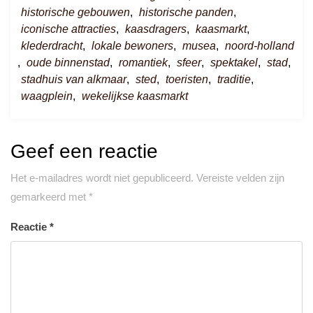
historische gebouwen
,
historische panden
,
iconische attracties
,
kaasdragers
,
kaasmarkt
,
klederdracht
,
lokale bewoners
,
musea
,
noord-holland
,
oude binnenstad
,
romantiek
,
sfeer
,
spektakel
,
stad
,
stadhuis van alkmaar
,
sted
,
toeristen
,
traditie
,
waagplein
,
wekelijkse kaasmarkt
Geef een reactie
Het e-mailadres wordt niet gepubliceerd.
Vereiste velden zijn
gemarkeerd met
*
Reactie
*