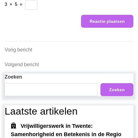
3
+
5
=
Berichtnavigatie
Vorig
Vorig bericht
bericht
Volgend
Volgend bericht
bericht
Zoeken
Zoeken
Laatste artikelen
Vrijwilligerswerk in Twente:
Samenhorigheid en Betekenis in de Regio