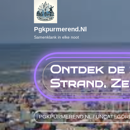
Naar
de
inhoud
gaan
Pgkpurmerend.nl
Samenklank in elke noot
Ontdek de 
Strand, Ze
PGKPURMEREND.NL
/
UNCATEGOR