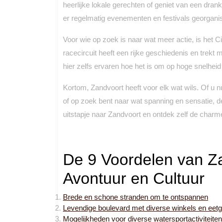
heerlijke lokale gerechten of geniet van een dran
er regelmatig evenementen en festivals georgani
Voor wie op zoek is naar wat meer actie, is het C
racecircuit heeft een rijke geschiedenis en trek
hier zelfs ervaren hoe het is om op hoge snelheid 
Kortom, Zandvoort heeft voor elk wat wils. Of u nu
of op zoek bent naar wat spanning en sensatie, d
uitstapje naar Zandvoort en ontdek zelf de char
De 9 Voordelen van Z
Avontuur en Cultuur
Brede en schone stranden om te ontspannen
Levendige boulevard met diverse winkels en eet
Mogelijkheden voor diverse watersportactiviteiten