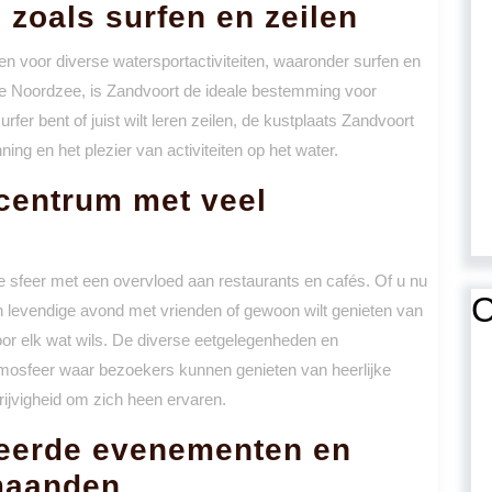
, zoals surfen en zeilen
n voor diverse watersportactiviteiten, waaronder surfen en
ende Noordzee, is Zandvoort de ideale bestemming voor
fer bent of juist wilt leren zeilen, de kustplaats Zandvoort
ng en het plezier van activiteiten op het water.
 centrum met veel
e sfeer met een overvloed aan restaurants en cafés. Of u nu
C
n levendige avond met vrienden of gewoon wilt genieten van
oor elk wat wils. De diverse eetgelegenheden en
mosfeer waar bezoekers kunnen genieten van heerlijke
rijvigheid om zich heen ervaren.
eerde evenementen en
rmaanden