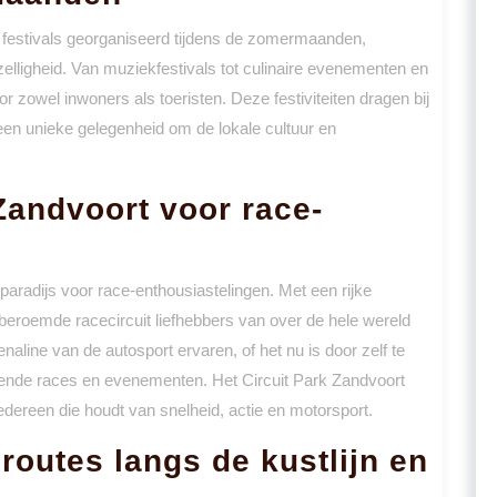
festivals georganiseerd tijdens de zomermaanden,
ezelligheid. Van muziekfestivals tot culinaire evenementen en
oor zowel inwoners als toeristen. Deze festiviteiten dragen bij
een unieke gelegenheid om de lokale cultuur en
Zandvoort voor race-
paradijs voor race-enthousiastelingen. Met een rijke
 beroemde racecircuit liefhebbers van over de hele wereld
line van de autosport ervaren, of het nu is door zelf te
annende races en evenementen. Het Circuit Park Zandvoort
iedereen die houdt van snelheid, actie en motorsport.
routes langs de kustlijn en