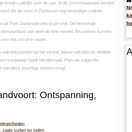
kje terwijl u uitkijkt over de zee. In de zomermaanden worden
No
seerd die de sfeer in Zandvoort nog levendiger maken.
ki
he
ircuit Park Zandvoort een must-visit. Dit beroemde
t motorsportfans van over de hele wereld. Bezoekers kunnen
over het circuit te racen.
A
 wilt ontspannen op het strand, lekker wilt eten en drinken
eze kustplaats heeft het allemaal. Plan uw volgende
me van deze prachtige bestemming!
andvoort: Ontspanning,
gelegenheden
, zoals surfen en zeilen