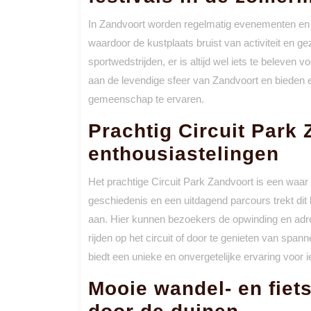
In Zandvoort worden regelmatig evenementen en 
waardoor de kustplaats bruist van activiteit en g
sportwedstrijden, er is altijd wel iets te beleven v
aan de levendige sfeer van Zandvoort en bieden 
gemeenschap te ervaren.
Prachtig Circuit Park 
enthousiastelingen
Het prachtige Circuit Park Zandvoort is een waar 
geschiedenis en een uitdagend parcours trekt dit
aan. Hier kunnen bezoekers de opwinding en adrena
rijden op het circuit of door te genieten van sp
biedt een unieke en onvergetelijke ervaring voor 
Mooie wandel- en fiets