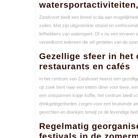
watersportactiviteiten
Zandvoort biedt een breed scala aan mogelijkhede
zeilen. Met zijn uitgestrekte strand en verfriss
liefhebbers van watersport. Of u nu een ervaren sur
verwelkomt iedereen die wil genieten van de spanni
Gezellige sfeer in het
restaurants en cafés
In het centrum van Zandvoort heerst een gezellig
op zoek bent naar een intiem diner voor twee, ee
een ontspannen kopje koffie, het centrum biedt v
drinkgelegenheden zorgen voor een bruisende at
gerechten en drankjes terwijl ze de levendige bed
Regelmatig georganis
festivals in de zome