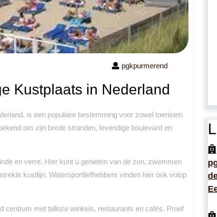
pgkpurmerend
ge Kustplaats in Nederland
erland, is een populaire bestemming voor zowel toeristen
L
t bekend om zijn brede stranden, levendige boulevard en
inde en verre. Hier kunt u genieten van de zon, zwemmen
p
trekte kustlijn. Watersportliefhebbers vinden hier ook volop
de
Ee
d centrum met talloze winkels, restaurants en cafés. Proef