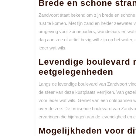
Brede en schone stra
Zandvoort staat bekend om zijn brede en schone 
rust te komen. Met fijn zand en helder zeewater
omgeving voor zonnebaders, wandelaars en waters
dag aan zee of actief bezig wilt zijn op het wate
ieder wat wils.
Levendige boulevard 
eetgelegenheden
Langs de levendige boulevard van Zandvoort vind
de sfeer van deze kustplaats verrijken. Van gezell
voor ieder wat wils. Geniet van een ontspannen wink
over de zee. De bruisende boulevard van Zandvoor
ervaringen die bijdragen aan de levendigheid en
Mogelijkheden voor d