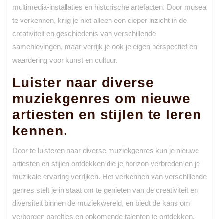
multimedia-installaties en historische artefacten. Door musea
te verkennen, krijg je niet alleen een dieper inzicht in de
creativiteit en geschiedenis van verschillende
samenlevingen, maar verrijk je ook je eigen perspectief en
waardering voor kunst en cultuur.
Luister naar diverse
muziekgenres om nieuwe
artiesten en stijlen te leren
kennen.
Door te luisteren naar diverse muziekgenres kun je nieuwe
artiesten en stijlen ontdekken die je horizon verbreden en je
muzikale ervaring verrijken. Het verkennen van verschillende
genres stelt je in staat om te genieten van de creativiteit en
diversiteit binnen de muziekwereld, en biedt de kans om
verborgen pareltjes en opkomende talenten te ontdekken.