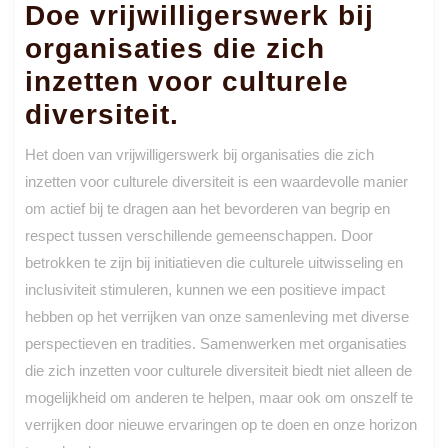
Doe vrijwilligerswerk bij
organisaties die zich
inzetten voor culturele
diversiteit.
Het doen van vrijwilligerswerk bij organisaties die zich
inzetten voor culturele diversiteit is een waardevolle manier
om actief bij te dragen aan het bevorderen van begrip en
respect tussen verschillende gemeenschappen. Door
betrokken te zijn bij initiatieven die culturele uitwisseling en
inclusiviteit stimuleren, kunnen we een positieve impact
hebben op het verrijken van onze samenleving met diverse
perspectieven en tradities. Samenwerken met organisaties
die zich inzetten voor culturele diversiteit biedt niet alleen de
mogelijkheid om anderen te helpen, maar ook om onszelf te
verrijken door nieuwe ervaringen op te doen en onze horizon