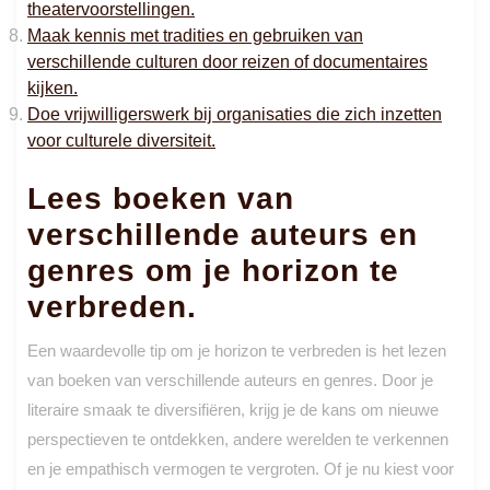
theatervoorstellingen.
Maak kennis met tradities en gebruiken van
verschillende culturen door reizen of documentaires
kijken.
Doe vrijwilligerswerk bij organisaties die zich inzetten
voor culturele diversiteit.
Lees boeken van
verschillende auteurs en
genres om je horizon te
verbreden.
Een waardevolle tip om je horizon te verbreden is het lezen
van boeken van verschillende auteurs en genres. Door je
literaire smaak te diversifiëren, krijg je de kans om nieuwe
perspectieven te ontdekken, andere werelden te verkennen
en je empathisch vermogen te vergroten. Of je nu kiest voor