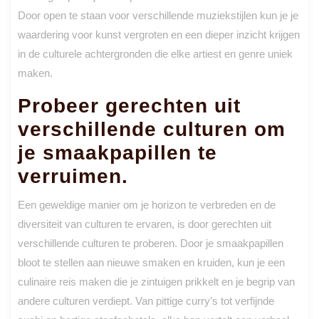
Door open te staan voor verschillende muziekstijlen kun je je
waardering voor kunst vergroten en een dieper inzicht krijgen
in de culturele achtergronden die elke artiest en genre uniek
maken.
Probeer gerechten uit
verschillende culturen om
je smaakpapillen te
verruimen.
Een geweldige manier om je horizon te verbreden en de
diversiteit van culturen te ervaren, is door gerechten uit
verschillende culturen te proberen. Door je smaakpapillen
bloot te stellen aan nieuwe smaken en kruiden, kun je een
culinaire reis maken die je zintuigen prikkelt en je begrip van
andere culturen verdiept. Van pittige curry’s tot verfijnde