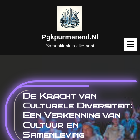
Naar
de
inhoud
gaan
Pgkpurmerend.nl
M
o
Samenklank in elke noot
De Kracht van
Culturele Diversiteit:
Een Verkenning van
Cultuur en
Samenleving