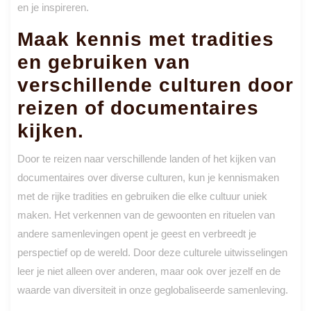
en je inspireren.
Maak kennis met tradities
en gebruiken van
verschillende culturen door
reizen of documentaires
kijken.
Door te reizen naar verschillende landen of het kijken van
documentaires over diverse culturen, kun je kennismaken
met de rijke tradities en gebruiken die elke cultuur uniek
maken. Het verkennen van de gewoonten en rituelen van
andere samenlevingen opent je geest en verbreedt je
perspectief op de wereld. Door deze culturele uitwisselingen
leer je niet alleen over anderen, maar ook over jezelf en de
waarde van diversiteit in onze geglobaliseerde samenleving.