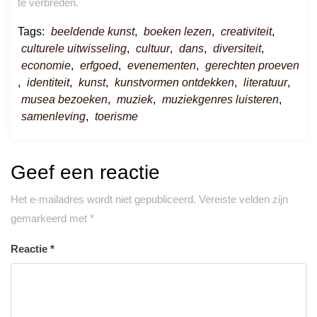
te verbreden.
Tags:
beeldende kunst
,
boeken lezen
,
creativiteit
,
culturele uitwisseling
,
cultuur
,
dans
,
diversiteit
,
economie
,
erfgoed
,
evenementen
,
gerechten proeven
,
identiteit
,
kunst
,
kunstvormen ontdekken
,
literatuur
,
musea bezoeken
,
muziek
,
muziekgenres luisteren
,
samenleving
,
toerisme
Geef een reactie
Het e-mailadres wordt niet gepubliceerd.
Vereiste velden zijn
gemarkeerd met
*
Reactie
*