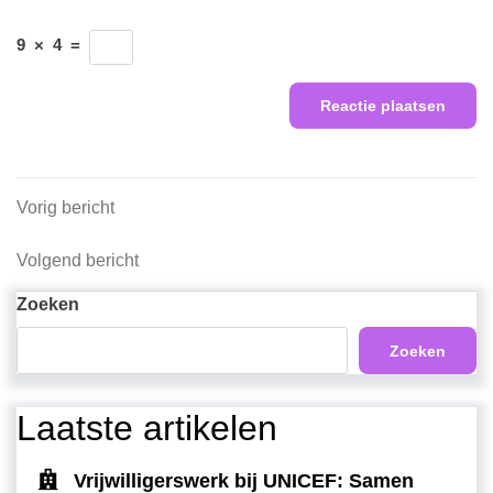
9
×
4
=
Berichtnavigatie
Vorig
Vorig bericht
bericht
Volgend
Volgend bericht
bericht
Zoeken
Zoeken
Laatste artikelen
Vrijwilligerswerk bij UNICEF: Samen