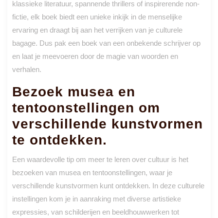
klassieke literatuur, spannende thrillers of inspirerende non-
fictie, elk boek biedt een unieke inkijk in de menselijke
ervaring en draagt bij aan het verrijken van je culturele
bagage. Dus pak een boek van een onbekende schrijver op
en laat je meevoeren door de magie van woorden en
verhalen.
Bezoek musea en
tentoonstellingen om
verschillende kunstvormen
te ontdekken.
Een waardevolle tip om meer te leren over cultuur is het
bezoeken van musea en tentoonstellingen, waar je
verschillende kunstvormen kunt ontdekken. In deze culturele
instellingen kom je in aanraking met diverse artistieke
expressies, van schilderijen en beeldhouwwerken tot