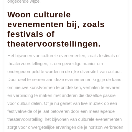
ongekende wijze.
Woon culturele
evenementen bij, zoals
festivals of
theatervoorstellingen.
Het bijwonen van culturele evenementen, zoals festivals of
theatervoorstellingen, is een geweldige manier om
ondergedompeld te worden in de rijke diversiteit van cultuur.
Door deel te nemen aan deze evenementen krijg je de kans
om nieuwe kunstvormen te ontdekken, verhalen te ervaren
en verbinding te maken met anderen die dezelfde passie
voor cultuur delen. Of je nu geniet van live muziek op een
festivalweide of je laat betoveren door een meeslepende
theatervoorstelling, het bijwonen van culturele evenementen
zorgt voor onvergetelijke ervaringen die je horizon verbreden