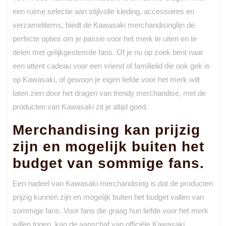
een ruime selectie aan stijlvolle kleding, accessoires en
verzamelitems, biedt de Kawasaki merchandisinglijn de
perfecte opties om je passie voor het merk te uiten en te
delen met gelijkgestemde fans. Of je nu op zoek bent naar
een attent cadeau voor een vriend of familielid die ook gek is
op Kawasaki, of gewoon je eigen liefde voor het merk wilt
laten zien door het dragen van trendy merchandise, met de
producten van Kawasaki zit je altijd goed.
Merchandising kan prijzig
zijn en mogelijk buiten het
budget van sommige fans.
Een nadeel van Kawasaki merchandising is dat de producten
prijzig kunnen zijn en mogelijk buiten het budget vallen van
sommige fans. Voor fans die graag hun liefde voor het merk
willen tonen, kan de aanschaf van officiële Kawasaki