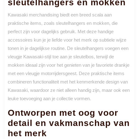
sleutelhangers en mokken
Kawasaki merchandising biedt een breed scala aan
praktische items, zoals sleutelhangers en mokken, die
perfect zijn voor dagelijks gebruik. Met deze handige
accessoires kun je je liefde voor het merk op subtiele wijze
tonen in je dagelijkse routine. De sleutelhangers voegen een
vleugje Kawasaki-stijl toe aan je sleutelbos, terwijl de
mokken ideaal zijn voor het genieten van je favoriete drankje
met een vleugje motorrijdersgeest. Deze praktische items
combineren functionaliteit met het kenmerkende design van
Kawasaki, waardoor ze niet alleen handig zijn, maar ook een
leuke toevoeging aan je collectie vormen.
Ontworpen met oog voor
detail en vakmanschap van
het merk