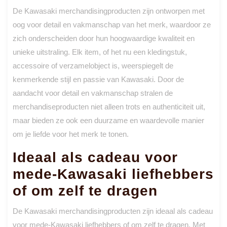
De Kawasaki merchandisingproducten zijn ontworpen met
oog voor detail en vakmanschap van het merk, waardoor ze
zich onderscheiden door hun hoogwaardige kwaliteit en
unieke uitstraling. Elk item, of het nu een kledingstuk,
accessoire of verzamelobject is, weerspiegelt de
kenmerkende stijl en passie van Kawasaki. Door de
aandacht voor detail en vakmanschap stralen de
merchandiseproducten niet alleen trots en authenticiteit uit,
maar bieden ze ook een duurzame en waardevolle manier
om je liefde voor het merk te tonen.
Ideaal als cadeau voor
mede-Kawasaki liefhebbers
of om zelf te dragen
De Kawasaki merchandisingproducten zijn ideaal als cadeau
voor mede-Kawasaki liefhebbers of om zelf te dragen. Met