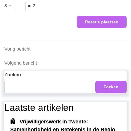
8
−
=
2
Berichtnavigatie
Vorig
Vorig bericht
bericht
Volgend
Volgend bericht
bericht
Zoeken
Zoeken
Laatste artikelen
Vrijwilligerswerk in Twente:
Samenhorigheid en Betekenis in de Regio