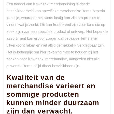
Een nadeel van Kawasaki merchandising is dat de
beschikbaarheid van specifieke merchandise-items beperkt
kan zijn, waardoor het soms lastig kan zijn om precies te
vinden wat je zoekt. Dit kan frustrerend zijn voor fans die op
zoek zijn naar een specifiek product of ontwerp. Het beperkte
assortiment kan ervoor zorgen dat bepaalde items snel
uitverkocht raken en niet altijd gemakkelijk verkrijgbaar zijn.
Het is belangrijk om hier rekening mee te houden bij het
zoeken naar Kawasaki merchandise, aangezien niet alle
gewenste items altijd direct beschikbaar zijn.
Kwaliteit van de
merchandise varieert en
sommige producten
kunnen minder duurzaam
zijn dan verwacht.