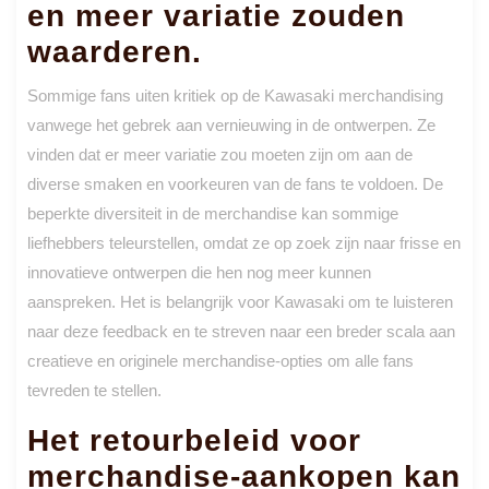
en meer variatie zouden
waarderen.
Sommige fans uiten kritiek op de Kawasaki merchandising
vanwege het gebrek aan vernieuwing in de ontwerpen. Ze
vinden dat er meer variatie zou moeten zijn om aan de
diverse smaken en voorkeuren van de fans te voldoen. De
beperkte diversiteit in de merchandise kan sommige
liefhebbers teleurstellen, omdat ze op zoek zijn naar frisse en
innovatieve ontwerpen die hen nog meer kunnen
aanspreken. Het is belangrijk voor Kawasaki om te luisteren
naar deze feedback en te streven naar een breder scala aan
creatieve en originele merchandise-opties om alle fans
tevreden te stellen.
Het retourbeleid voor
merchandise-aankopen kan