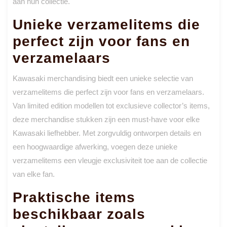
aan hun collectie.
Unieke verzamelitems die
perfect zijn voor fans en
verzamelaars
Kawasaki merchandising biedt een unieke selectie van
verzamelitems die perfect zijn voor fans en verzamelaars.
Van limited edition modellen tot exclusieve collector’s items,
deze merchandise stukken zijn een must-have voor elke
Kawasaki liefhebber. Met zorgvuldig ontworpen details en
een hoogwaardige afwerking, voegen deze unieke
verzamelitems een vleugje exclusiviteit toe aan de collectie
van elke fan.
Praktische items
beschikbaar zoals