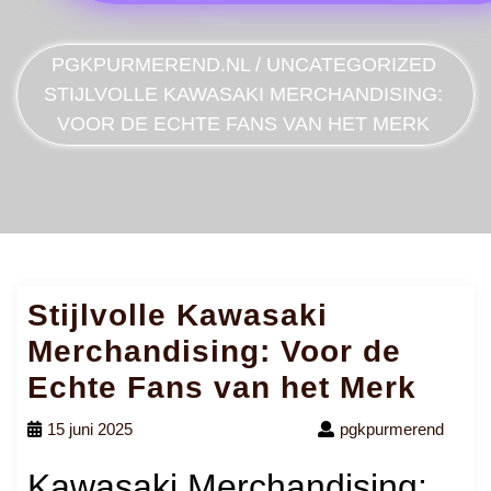
PGKPURMEREND.NL
/
UNCATEGORIZED
STIJLVOLLE KAWASAKI MERCHANDISING:
VOOR DE ECHTE FANS VAN HET MERK
Stijlvolle Kawasaki
Merchandising: Voor de
Echte Fans van het Merk
15 juni 2025
pgkpurmerend
Kawasaki Merchandising: