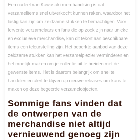
Een nadeel van Kawasaki merchandising is dat
verzamelitems snel uitverkocht kunnen raken, waardoor het
lastig kan zijn om zeldzame stukken te bemachtigen. Voor
fervente verzamelaars en fans die op zoek zijn naar unieke
en exclusieve merchandise, kan dit tekort aan beschikbare
items een teleurstelling zijn. Het beperkte aanbod van deze
zeldzame stukken kan het verzamelplezier verminderen en
het moeilijk maken om je collectie uit te breiden met de
gewenste items. Het is daarom belangrijk om snel te
handelen en alert te blijven op nieuwe releases om kans te
maken op deze begeerde verzamelobjecten.
Sommige fans vinden dat
de ontwerpen van de
merchandise niet altijd
vernieuwend genoeg zijn