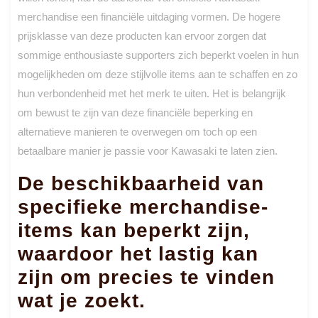
merchandise een financiële uitdaging vormen. De hogere
prijsklasse van deze producten kan ervoor zorgen dat
sommige enthousiaste supporters zich beperkt voelen in hun
mogelijkheden om deze stijlvolle items aan te schaffen en zo
hun verbondenheid met het merk te uiten. Het is belangrijk
om bewust te zijn van deze financiële beperking en
alternatieve manieren te overwegen om toch op een
betaalbare manier je passie voor Kawasaki te laten zien.
De beschikbaarheid van
specifieke merchandise-
items kan beperkt zijn,
waardoor het lastig kan
zijn om precies te vinden
wat je zoekt.