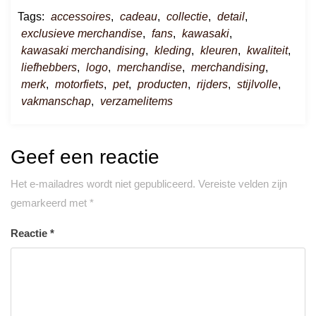
Tags:
accessoires
,
cadeau
,
collectie
,
detail
,
exclusieve merchandise
,
fans
,
kawasaki
,
kawasaki merchandising
,
kleding
,
kleuren
,
kwaliteit
,
liefhebbers
,
logo
,
merchandise
,
merchandising
,
merk
,
motorfiets
,
pet
,
producten
,
rijders
,
stijlvolle
,
vakmanschap
,
verzamelitems
Geef een reactie
Het e-mailadres wordt niet gepubliceerd.
Vereiste velden zijn
gemarkeerd met
*
Reactie
*