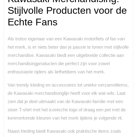
Stijlvolle Producten voor de
Echte Fans
Als trotse eigenaar van een Kawasaki motorfiets of fan van
het merk, is er niets beter dan je passie te tonen met stijlvolle
merchandise. Kawasaki biedt een uitgebreide collectie aan
merchandisingproducten die perfect zijn voor zowel
enthousiaste rijders als liefhebbers van het merk.
Van trendy kleding en accessoires tot unieke verzamelitems,
de Kawasaki merchandisinglijn heeft voor elk wat wils. Laat
zien dat je deel uitmaakt van de Kawasaki-familie met een
stoer T-shirt met het iconische logo of draag een pet met de
kenmerkende kleuren van het merk tijdens je volgende rit.
Naast kleding biedt Kawasaki ook praktische items zoals