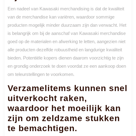
Een nadeel van Kawasaki merchandising is dat de kwaliteit
van de merchandise kan variëren, waardoor sommige
producten mogelijk minder duurzaam zijn dan verwacht. Het
is belangrijk om bij de aanschaf van Kawasaki merchandise
goed op de materialen en afwerking te letten, aangezien niet
alle producten dezelfde robuustheid en langdurige kwaliteit
bieden. Potentiële kopers dienen daarom voorzichtig te zijn
en grondig onderzoek te doen voordat ze een aankoop doen
om teleurstellingen te voorkomen.
Verzamelitems kunnen snel
uitverkocht raken,
waardoor het moeilijk kan
zijn om zeldzame stukken
te bemachtigen.