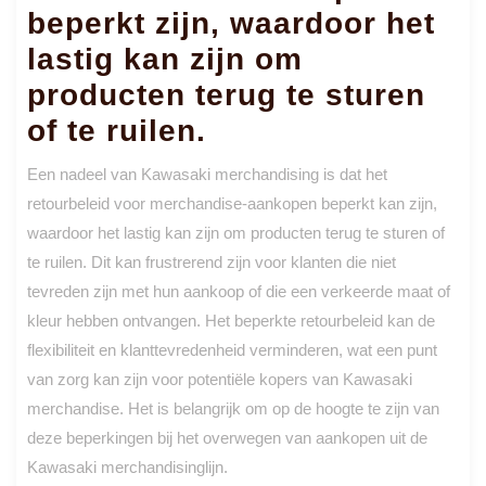
beperkt zijn, waardoor het
lastig kan zijn om
producten terug te sturen
of te ruilen.
Een nadeel van Kawasaki merchandising is dat het
retourbeleid voor merchandise-aankopen beperkt kan zijn,
waardoor het lastig kan zijn om producten terug te sturen of
te ruilen. Dit kan frustrerend zijn voor klanten die niet
tevreden zijn met hun aankoop of die een verkeerde maat of
kleur hebben ontvangen. Het beperkte retourbeleid kan de
flexibiliteit en klanttevredenheid verminderen, wat een punt
van zorg kan zijn voor potentiële kopers van Kawasaki
merchandise. Het is belangrijk om op de hoogte te zijn van
deze beperkingen bij het overwegen van aankopen uit de
Kawasaki merchandisinglijn.