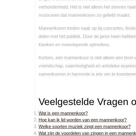
verbondenheid. Het is niet alleen het streven na
musiceren dat mannenkoren zo geliefd maakt.
Mannenkoren treden vaak op bij concerten, fest
delen met het publiek. Door de jaren heen hebb
klanken en meeslepende optredens.
Kortom, een mannenkoor is niet alleen een bron 
vriendschap, saamhorigheid en artistieke expr
samenkomen in harmonie is iets om te koesteren e
Veelgestelde Vragen 
Wat is een mannenkoor?
Hoe kan ik lid worden van een mannenkoor?
Welke soorten muziek zingt een mannenkoor?
Wat zijn de voordelen van zingen in een mannen