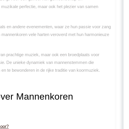
ar muzikale perfectie, maar ook het plezier van samen
ivals en andere evenementen, waar ze hun passie voor zang
en mannenkoren vele harten veroverd met hun harmonieuze
van prachtige muziek, maar ook een broedplaats voor
essie. De unieke dynamiek van mannenstemmen die
n te bewonderen in de rijke traditie van koormuziek.
over Mannenkoren
koor?