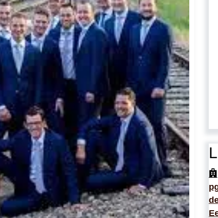
L
p
de
Ee