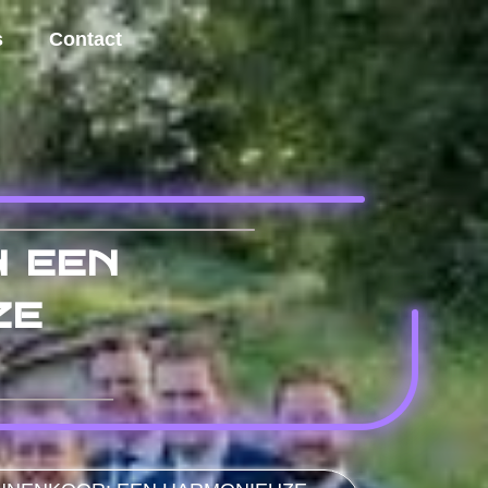
s
Contact
 een
ze