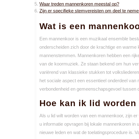
Waar treden mannenkoren meestal op?
Zijn er specifieke stemvereisten om deel te ne
Wat is een mannenko
Een mannenkoor is een muzikaal ensemble bestaa
onderscheiden zich door de krachtige en warme k
mannenstemmen. Mannenkoren hebben een rijke ge
van de koormuziek. Ze staan bekend om hun ver
variërend van klassieke stukken tot volksliedere
het sociale aspect een essentieel onderdeel van
verbondenheid en gemeenschapsgevoel tussen d
Hoe kan ik lid worde
Als u lid wilt worden van een mannenkoor, zijn er 
u informatie opvragen bij lokale mannenkoren in 
nieuwe leden en wat de toelatingsprocedure is. V