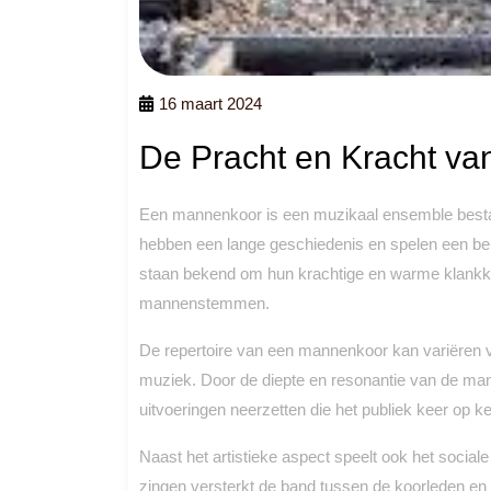
16 maart 2024
De Pracht en Kracht v
Een mannenkoor is een muzikaal ensemble bestaa
hebben een lange geschiedenis en spelen een bel
staan bekend om hun krachtige en warme klankkl
mannenstemmen.
De repertoire van een mannenkoor kan variëren va
muziek. Door de diepte en resonantie van de 
uitvoeringen neerzetten die het publiek keer op k
Naast het artistieke aspect speelt ook het socia
zingen versterkt de band tussen de koorleden e