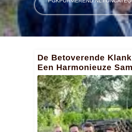
PGKPURMEREND.NL
/
UNCATEG
De Betoverende Klank
Een Harmonieuze Sam