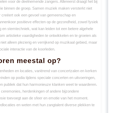
elen voor de deelnemende zangers. Allereerst draagt het bij
ie binnen de groep. Samen muziek maken versterkt niet
ar creëert ook een gevoel van gemeenschap en
nnenkoor positieve effecten op de gezondheid, zowel fysiek
g en stemtechniek, wat kan leiden tot een betere algehele
om artistieke vaardigheden te ontwikkelen en te groeien als
iet alleen plezierig en verrijkend op muzikaal gebied, maar
ociale interactie van de koorleden.
oren meestal op?
enheden en locaties, variërend van concertzalen en kerken
 vinden op podia tijdens speciale concerten en uitvoeringen,
en publiek dat hun harmonieuze klanken weet te waarderen.
ceremonies, herdenkingen of andere bijzondere
sie toevoegt aan de sfeer en emotie van het moment.
edlocaties en weten met hun zangtalent diverse plekken te