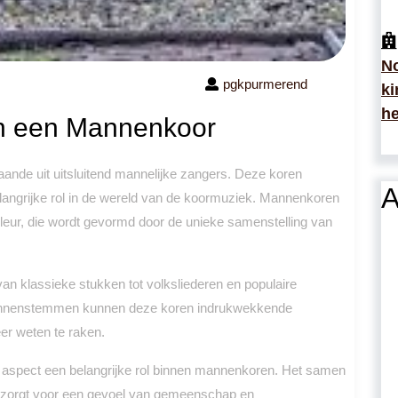
No
pgkpurmerend
ki
he
an een Mannenkoor
nde uit uitsluitend mannelijke zangers. Deze koren
A
angrijke rol in de wereld van de koormuziek. Mannenkoren
eur, die wordt gevormd door de unieke samenstelling van
n klassieke stukken tot volksliederen en populaire
mannenstemmen kunnen deze koren indrukwekkende
eer weten te raken.
le aspect een belangrijke rol binnen mannenkoren. Het samen
n zorgt voor een gevoel van gemeenschap en