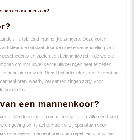
men aan een mannenkoor?
or?
nde uit uitsluitend mannelijke zangers. Deze koren
lankkleur die ontstaat door de unieke samenstelling van
schiedenis en spelen een belangrijke rol in de wereld
mogen om indrukwekkende uitvoeringen neer te zetten,
n en populaire muziek. Naast het artistieke aspect vormt ook
 mannenkoren, waarbij het samen zingen zorgt voor
e koorleden.
n van een mannenkoor?
verschillende manieren om dit te realiseren. Allereerst kunt
uw omgeving om te achterhalen of zij openstaan voor
aak organiseren mannenkoren open repetities of audities