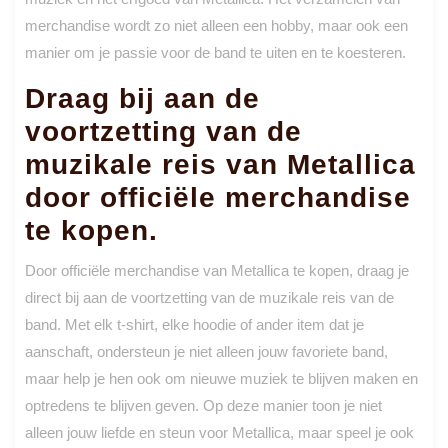
merchandise wordt zo niet alleen een hobby, maar ook een
manier om je passie voor de band te uiten en te koesteren.
Draag bij aan de
voortzetting van de
muzikale reis van Metallica
door officiële merchandise
te kopen.
Door officiële merchandise van Metallica te kopen, draag je
direct bij aan de voortzetting van de muzikale reis van de
band. Met elk t-shirt, elke hoodie of ander item dat je
aanschaft, ondersteun je niet alleen jouw favoriete band,
maar help je hen ook om nieuwe muziek te blijven maken en
optredens te blijven geven. Op deze manier toon je niet
alleen jouw liefde en steun voor Metallica, maar speel je ook