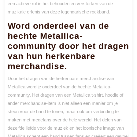
een actieve rol in het behouden en versterken van de
muzikale erfenis van deze legendarische rockband.
Word onderdeel van de
hechte Metallica-
community door het dragen
van hun herkenbare
merchandise.
Door het dragen van de herkenbare merchandise van
Metallica word je onderdeel van de hechte Metallica-
community. Het dragen van een Metallica t-shirt, hoodie of
ander merchandise-item is niet alleen een manier om je
steun voor de band te tonen, maar ook om verbinding te
maken met medefans over de hele wereld. Het delen van
dezelfde liefde voor de muziek en het iconische imago van
Metallica schept een band tussen fans en creëert een gevoel