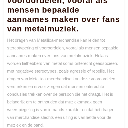
vooroordelen, vooral als
mensen bepaalde
aannames maken over fans
van metalmuziek.
Het dragen van Metallica-merchandise kan leiden tot
stereotypering of vooroordelen, vooral als mensen bepaalde
aannames maken over fans van metalmuziek. Helaas
worden liefhebbers van metal soms onterecht geassocieerd
met negatieve stereotypes, zoals agressie of rebellie. Het
dragen van Metallica-merchandise kan deze vooroordelen
versterken en ervoor zorgen dat mensen onterechte
conclusies trekken over de persoon die het draagt. Het is
belangrijk om te onthouden dat muzieksmaak geen
weerspiegeling is van iemands karakter en dat het dragen
van merchandise slechts een uiting is van liefde voor de
muziek en de band.