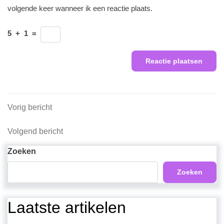
volgende keer wanneer ik een reactie plaats.
5
+
1
=
Berichtnavigatie
Vorig
Vorig bericht
bericht
Volgend
Volgend bericht
bericht
Zoeken
Zoeken
Laatste artikelen