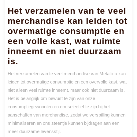
Het verzamelen van te veel
merchandise kan leiden tot
overmatige consumptie en
een volle kast, wat ruimte
inneemt en niet duurzaam
is.
Het verzamelen van te veel merchandise van Metallica kan
leiden tot overmatige consumptie en een overvolle kast, wat
niet alleen veel ruimte inneemt, maar ook niet duurzaam is.
Het is belangrijk om bewust te zijn van onze
consumptiegewoonten en om selectief te zijn bij het
aanschaffen van merchandise, zodat we verspilling kunnen
minimaliseren en ons steentje kunnen bijdragen aan een
meer duurzame levensstijl.