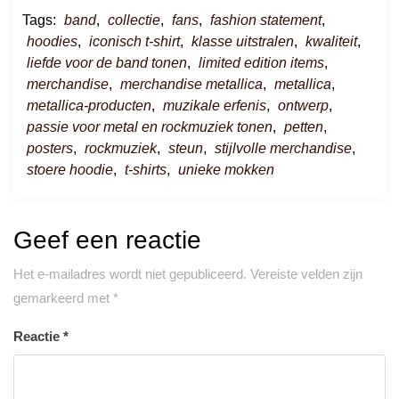
Tags:
band
,
collectie
,
fans
,
fashion statement
,
hoodies
,
iconisch t-shirt
,
klasse uitstralen
,
kwaliteit
,
liefde voor de band tonen
,
limited edition items
,
merchandise
,
merchandise metallica
,
metallica
,
metallica-producten
,
muzikale erfenis
,
ontwerp
,
passie voor metal en rockmuziek tonen
,
petten
,
posters
,
rockmuziek
,
steun
,
stijlvolle merchandise
,
stoere hoodie
,
t-shirts
,
unieke mokken
Geef een reactie
Het e-mailadres wordt niet gepubliceerd.
Vereiste velden zijn
gemarkeerd met
*
Reactie
*