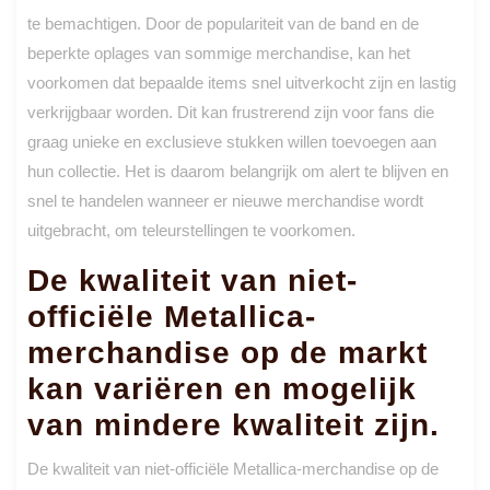
te bemachtigen. Door de populariteit van de band en de
beperkte oplages van sommige merchandise, kan het
voorkomen dat bepaalde items snel uitverkocht zijn en lastig
verkrijgbaar worden. Dit kan frustrerend zijn voor fans die
graag unieke en exclusieve stukken willen toevoegen aan
hun collectie. Het is daarom belangrijk om alert te blijven en
snel te handelen wanneer er nieuwe merchandise wordt
uitgebracht, om teleurstellingen te voorkomen.
De kwaliteit van niet-
officiële Metallica-
merchandise op de markt
kan variëren en mogelijk
van mindere kwaliteit zijn.
De kwaliteit van niet-officiële Metallica-merchandise op de