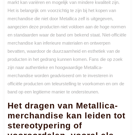
markt kan variëren en mogelijk van mindere kwaliteit zijn.
Het is belangrijk om voorzichtig te zijn bij het kopen van
merchandise die niet door Metallica zelf is uitgegeven,
aangezien deze producten niet voldoen aan de hoge normen
en standaarden waar de band om bekend staat. Niet-officiële
merchandise kan inferieure materialen en ontwerpen
bevatten, waardoor de duurzaamheid en esthetiek van de
producten in het gedrang kunnen komen. Fans die op zoek
zijn naar authentieke en hoogwaardige Metallica-
merchandise worden geadviseerd om te investeren in
officiële producten om teleurstelling te voorkomen en om de
band op een legitieme manier te ondersteunen.
Het dragen van Metallica-
merchandise kan leiden tot
stereotypering of