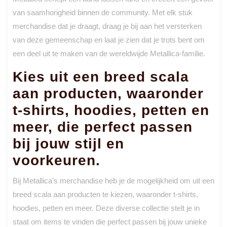
van saamhorigheid binnen de community. Met elk stuk
merchandise dat je draagt, draag je bij aan het versterken
van deze gemeenschap en laat je zien dat je trots bent om
een deel uit te maken van de wereldwijde Metallica-familie.
Kies uit een breed scala
aan producten, waaronder
t-shirts, hoodies, petten en
meer, die perfect passen
bij jouw stijl en
voorkeuren.
Bij Metallica’s merchandise heb je de mogelijkheid om uit een
breed scala aan producten te kiezen, waaronder t-shirts,
hoodies, petten en meer. Deze diverse collectie stelt je in
staat om items te vinden die perfect passen bij jouw unieke