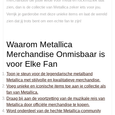
merchandise die jouw liefde voor metal en rockmuziek laat
zien, dan is de collectie van Metallica zeker iets voor jou.
Verrijk je garderobe met deze unieke items en laat de wereld
zien dat jij trots bent om een echte fan te zijn!
Waarom Metallica
Merchandise Onmisbaar is
voor Elke Fan
Toon je steun voor de legendarische metalband
Metallica met stijlvolle en kwalitatieve merchandise.
Voeg unieke en iconische items toe aan je collectie als
fan van Metallica.
Draag bij aan de voortzetting van de muzikale reis van
Metallica door officiële merchandise te kopen.
Word onderdeel van de hechte Metallica-community