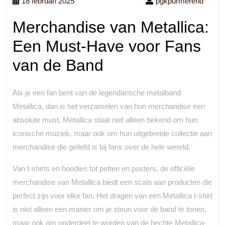
18 februari 2025
pgkpurmerend
Merchandise van Metallica:
Een Must-Have voor Fans
van de Band
Als je een fan bent van de legendarische metalband
Metallica, dan is het verzamelen van hun merchandise een
absolute must. Metallica staat niet alleen bekend om hun
iconische muziek, maar ook om hun uitgebreide collectie aan
merchandise die geliefd is bij fans over de hele wereld.
Van t-shirts en hoodies tot petten en posters, de officiële
merchandise van Metallica biedt een scala aan producten die
perfect zijn voor elke fan. Het dragen van een Metallica t-shirt
is niet alleen een manier om je steun voor de band te tonen,
maar ook om onderdeel te worden van de hechte Metallica-