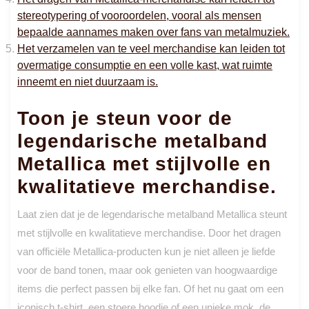
stereotypering of vooroordelen, vooral als mensen
bepaalde aannames maken over fans van metalmuziek.
Het verzamelen van te veel merchandise kan leiden tot
overmatige consumptie en een volle kast, wat ruimte
inneemt en niet duurzaam is.
Toon je steun voor de
legendarische metalband
Metallica met stijlvolle en
kwalitatieve merchandise.
Laat zien dat je de legendarische metalband Metallica steunt
met stijlvolle en kwalitatieve merchandise. Door het dragen
van officiële Metallica-producten kun je niet alleen je liefde
voor de band tonen, maar ook genieten van hoogwaardige
items die perfect passen bij elke fan. Of het nu gaat om een ​​
iconisch t-shirt, een stoere hoodie of een unieke mok, de