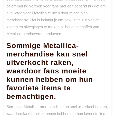
belemmering vormen voor fans met een beperkt budget om
hun liefde voor Metallica te uiten door middel van
merchandise. Het is belangrijk om bewust te zijn van de
kosten en afwegingen te maken bij het aanschaffen van
Metallica-gerelateerde producten.
Sommige Metallica-
merchandise kan snel
uitverkocht raken,
waardoor fans moeite
kunnen hebben om hun
favoriete items te
bemachtigen.
Sommige Metallica-merchandise kan snel uitverkocht raken,
waardoor fans moeite kunnen hebben om hun favoriete items