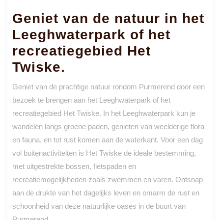
Geniet van de natuur in het
Leeghwaterpark of het
recreatiegebied Het
Twiske.
Geniet van de prachtige natuur rondom Purmerend door een
bezoek te brengen aan het Leeghwaterpark of het
recreatiegebied Het Twiske. In het Leeghwaterpark kun je
wandelen langs groene paden, genieten van weelderige flora
en fauna, en tot rust komen aan de waterkant. Voor een dag
vol buitenactiviteiten is Het Twiske de ideale bestemming,
met uitgestrekte bossen, fietspaden en
recreatiemogelijkheden zoals zwemmen en varen. Ontsnap
aan de drukte van het dagelijks leven en omarm de rust en
schoonheid van deze natuurlijke oases in de buurt van
Purmerend.