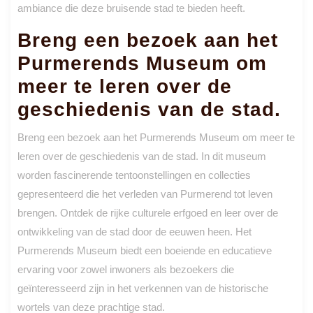
ambiance die deze bruisende stad te bieden heeft.
Breng een bezoek aan het
Purmerends Museum om
meer te leren over de
geschiedenis van de stad.
Breng een bezoek aan het Purmerends Museum om meer te
leren over de geschiedenis van de stad. In dit museum
worden fascinerende tentoonstellingen en collecties
gepresenteerd die het verleden van Purmerend tot leven
brengen. Ontdek de rijke culturele erfgoed en leer over de
ontwikkeling van de stad door de eeuwen heen. Het
Purmerends Museum biedt een boeiende en educatieve
ervaring voor zowel inwoners als bezoekers die
geïnteresseerd zijn in het verkennen van de historische
wortels van deze prachtige stad.