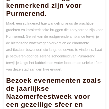
kenmerkend zijn voor
Purmerend.
Maak een schilderachtige wandeling langs de prachtige
grachten en karakteristieke bruggen die zo typerend zijn voor
Purmerend. Geniet van de rustgevende ambiance terwijl je
de historische waterwegen verkent en de charmante
architectuur bewondert die langs de oevers te vinden is. Laat
je betoveren door de serene schoonheid van Purmerend
terwijl je langs het kabbelende water loopt en de unieke sfeer
van deze stad aan den lijve ervaart.
Bezoek evenementen zoals
de jaarlijkse
Nazomerfeestweek voor
een gezellige sfeer en