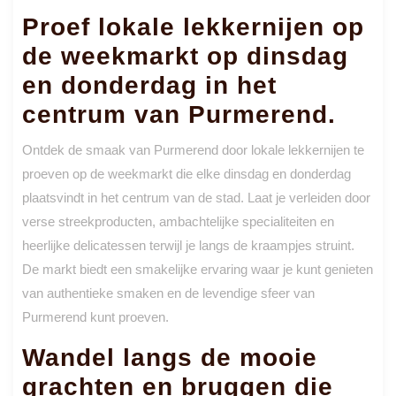
Proef lokale lekkernijen op
de weekmarkt op dinsdag
en donderdag in het
centrum van Purmerend.
Ontdek de smaak van Purmerend door lokale lekkernijen te
proeven op de weekmarkt die elke dinsdag en donderdag
plaatsvindt in het centrum van de stad. Laat je verleiden door
verse streekproducten, ambachtelijke specialiteiten en
heerlijke delicatessen terwijl je langs de kraampjes struint.
De markt biedt een smakelijke ervaring waar je kunt genieten
van authentieke smaken en de levendige sfeer van
Purmerend kunt proeven.
Wandel langs de mooie
grachten en bruggen die