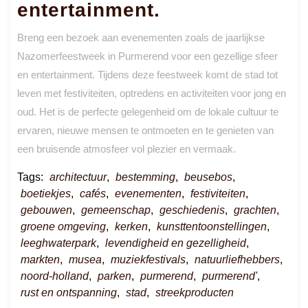
entertainment.
Breng een bezoek aan evenementen zoals de jaarlijkse
Nazomerfeestweek in Purmerend voor een gezellige sfeer
en entertainment. Tijdens deze feestweek komt de stad tot
leven met festiviteiten, optredens en activiteiten voor jong en
oud. Het is de perfecte gelegenheid om de lokale cultuur te
ervaren, nieuwe mensen te ontmoeten en te genieten van
een bruisende atmosfeer vol plezier en vermaak.
Tags:
architectuur
,
bestemming
,
beusebos
,
boetiekjes
,
cafés
,
evenementen
,
festiviteiten
,
gebouwen
,
gemeenschap
,
geschiedenis
,
grachten
,
groene omgeving
,
kerken
,
kunsttentoonstellingen
,
leeghwaterpark
,
levendigheid en gezelligheid
,
markten
,
musea
,
muziekfestivals
,
natuurliefhebbers
,
noord-holland
,
parken
,
purmerend
,
purmerend'
,
rust en ontspanning
,
stad
,
streekproducten