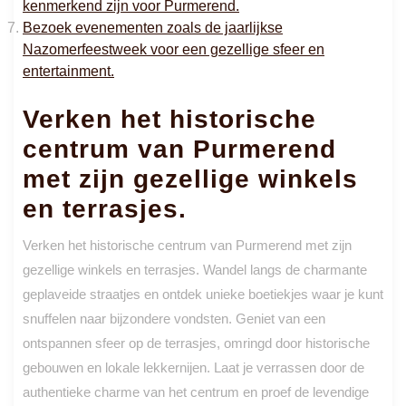
kenmerkend zijn voor Purmerend.
Bezoek evenementen zoals de jaarlijkse
Nazomerfeestweek voor een gezellige sfeer en
entertainment.
Verken het historische
centrum van Purmerend
met zijn gezellige winkels
en terrasjes.
Verken het historische centrum van Purmerend met zijn
gezellige winkels en terrasjes. Wandel langs de charmante
geplaveide straatjes en ontdek unieke boetiekjes waar je kunt
snuffelen naar bijzondere vondsten. Geniet van een
ontspannen sfeer op de terrasjes, omringd door historische
gebouwen en lokale lekkernijen. Laat je verrassen door de
authentieke charme van het centrum en proef de levendige