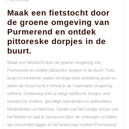
Maak een fietstocht door
de groene omgeving van
Purmerend en ontdek
pittoreske dorpjes in de
buurt.
Maak een fietstocht door de groene omgeving van
Purmerend en ontdek pittoreske dorpjes in de buurt. Fiets
langs kronkelende paden omringd door weelderig groen en
adem de frisse lucht in terwijl je de charmante omgeving
verkent. Onderweg kom je langs idyllische dorpjes met
historische molens, gezellige boerderijen en authentieke
Nederlandse architectuur. Geniet van het rustige tempo van
het fietsen en laat je verrassen door de verborgen schatten
die verscholen liggen in het landschap rondom Purmerend.