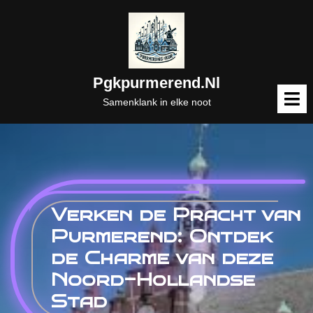
Naar
de
inhoud
gaan
Pgkpurmerend.nl
M
o
Samenklank in elke noot
Verken de Pracht van
Purmerend: Ontdek
de Charme van deze
Noord-Hollandse
Stad