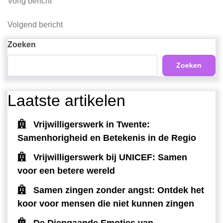
Berichtnavigatie
Vorig
Vorig bericht
bericht
Volgend
Volgend bericht
bericht
Zoeken
Zoeken
Laatste artikelen
Vrijwilligerswerk in Twente:
Samenhorigheid en Betekenis in de Regio
Vrijwilligerswerk bij UNICEF: Samen
voor een betere wereld
Samen zingen zonder angst: Ontdek het
koor voor mensen die niet kunnen zingen
De Diepgaande Emoties van