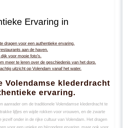
tieke Ervaring in
te dragen voor een authentieke ervaring.
 restaurants aan de haven.
dijk voor mooie foto’s.
meer te leren over de geschiedenis van het dorp.
chtig uitzicht op Volendam vanaf het water.
le Volendamse klederdracht
thentieke ervaring.
en aanrader om de traditionele Volendamse klederdracht te
 strakke lijfjes en wijde rokken voor vrouwen, en de zwarte
ezelf onder in de rijke cultuur van Volendam. Het dragen
lleen voor een unieke en bijzondere ervaring, maar ook voor