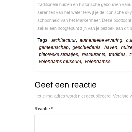
traditionele huizen en historische gebouwen vanu
sereniteit van het water terwijl je de iconische 
schoonheid van het Markermeer. Deze boottocht 
zeker een hoogtepunt zijn van je bezoek aan dit 
Tags:
architectuur
,
authentieke ervaring
,
cu
gemeenschap
,
geschiedenis
,
haven
,
huize
pittoreske straatjes
,
restaurants
,
tradities
,
t
volendams museum
,
volendamse
Geef een reactie
Het e-mailadres wordt niet gepubliceerd.
Vereiste 
Reactie
*