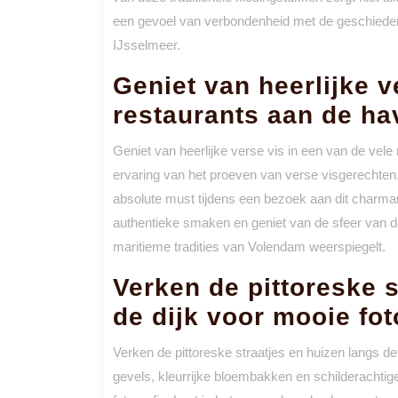
een gevoel van verbondenheid met de geschiedenis
IJsselmeer.
Geniet van heerlijke v
restaurants aan de ha
Geniet van heerlijke verse vis in een van de vel
ervaring van het proeven van verse visgerechten,
absolute must tijdens een bezoek aan dit charma
authentieke smaken en geniet van de sfeer van de 
maritieme tradities van Volendam weerspiegelt.
Verken de pittoreske s
de dijk voor mooie fot
Verken de pittoreske straatjes en huizen langs de
gevels, kleurrijke bloembakken en schilderachtige