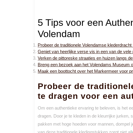
5 Tips voor een Authen
Volendam
Probeer de traditionele Volendamse klederdracht 
Geniet van heerlijke verse vis in een van de vele
Verken de pittoreske straatjes en huizen langs de 
Breng een bezoek aan het Volendams Museum om 
Maak een boottocht over het Markermeer voor pra
Probeer de traditione
te dragen voor een au
Om een authentieke ervaring te beleven, is het e
dragen. Door je te kleden in de kleurrijke jurken,
pakken met hoge hoeden voor mannen, dompel je j
van deze traditionele kledingstukken zorgt niet a