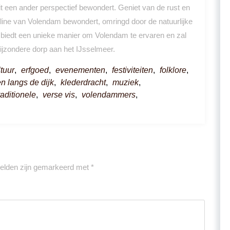
it een ander perspectief bewondert. Geniet van de rust en
skyline van Volendam bewondert, omringd door de natuurlijke
biedt een unieke manier om Volendam te ervaren en zal
bijzondere dorp aan het IJsselmeer.
ltuur
,
erfgoed
,
evenementen
,
festiviteiten
,
folklore
,
n langs de dijk
,
klederdracht
,
muziek
,
raditionele
,
verse vis
,
volendammers
,
velden zijn gemarkeerd met
*