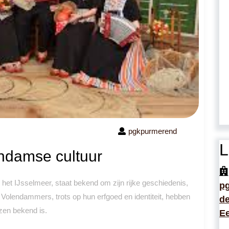
pgkpurmerend
L
ndamse cultuur
het IJsselmeer, staat bekend om zijn rijke geschiedenis,
p
e Volendammers, trots op hun erfgoed en identiteit, hebben
de
nzen bekend is.
Ee