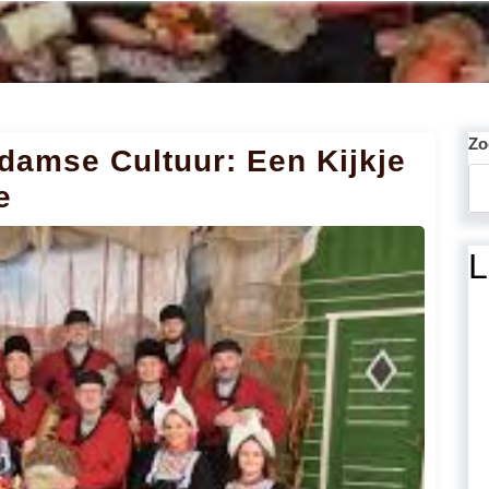
Zo
damse Cultuur: Een Kijkje
e
L