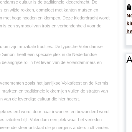
ndamse cultuur is de traditionele klederdracht. De
fjes en wijde rokken, compleet met kanten mutsen en
No
en met hoge hoeden en klompen. Deze klederdracht wordt
ki
n is een symbool van trots en verbondenheid voor de
he
 om zijn muzikale tradities. De typische Volendamse
& Simon, heeft een speciale plek in de Nederlandse
A
belangrijke rol in het leven van de Volendammers en
evenementen zoals het jaarlijkse Volksfeest en de Kermis.
arkten en traditionele lekkernijen vullen de straten van
van de levendige cultuur die hier heerst.
 gekoesterd wordt door haar inwoners en bewonderd wordt
estiviteiten blijft Volendam een plek waar het verleden
erende sfeer ontstaat die je nergens anders zult vinden.