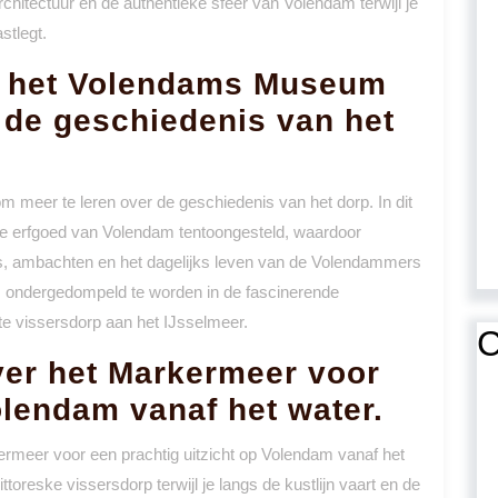
rchitectuur en de authentieke sfeer van Volendam terwijl je
stlegt.
n het Volendams Museum
 de geschiedenis van het
eer te leren over de geschiedenis van het dorp. In dit
le erfgoed van Volendam tentoongesteld, waardoor
ties, ambachten en het dagelijks leven van de Volendammers
 ondergedompeld te worden in de fascinerende
nte vissersdorp aan het IJsselmeer.
C
ver het Markermeer voor
olendam vanaf het water.
ermeer voor een prachtig uitzicht op Volendam vanaf het
ttoreske vissersdorp terwijl je langs de kustlijn vaart en de