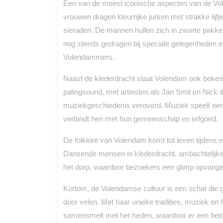
Een van de meest iconische aspecten van de Vole
vrouwen dragen kleurrijke jurken met strakke lij
sieraden. De mannen hullen zich in zwarte pakk
nog steeds gedragen bij speciale gelegenheden e
Volendammers.
Naast de klederdracht staat Volendam ook bekend
palingsound, met artiesten als Jan Smit en Nick 
muziekgeschiedenis veroverd. Muziek speelt een 
verbindt hen met hun gemeenschap en erfgoed.
De folklore van Volendam komt tot leven tijdens 
Dansende mensen in klederdracht, ambachtelijke m
het dorp, waardoor bezoekers een glimp opvangen 
Kortom, de Volendamse cultuur is een schat die
door velen. Met haar unieke tradities, muziek en f
samensmelt met het heden, waardoor er een betov