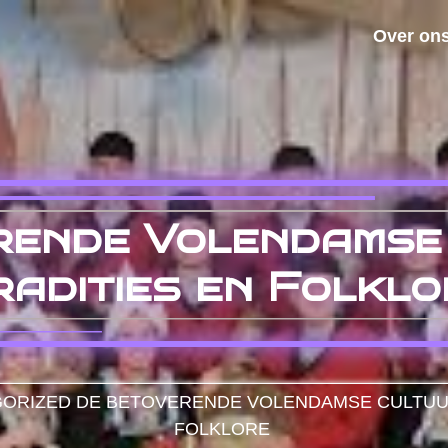
Over on
rende Volendamse 
radities en Folkl
ORIZED
DE BETOVERENDE VOLENDAMSE CULTUUR: 
FOLKLORE