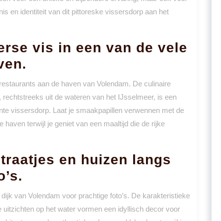
 en identiteit van dit pittoreske vissersdorp aan het
erse vis in een van de vele
ven.
e restaurants aan de haven van Volendam. De culinaire
 rechtstreeks uit de wateren van het IJsselmeer, is een
nte vissersdorp. Laat je smaakpapillen verwennen met de
haven terwijl je geniet van een maaltijd die de rijke
traatjes en huizen langs
o’s.
 dijk van Volendam voor prachtige foto’s. De karakteristieke
 uitzichten op het water vormen een idyllisch decor voor