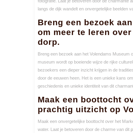
fotografie. Laat je betoveren door de charmante a
langs de dijk wandelt en onvergetelijke beelden va
Breng een bezoek aa
om meer te leren over
dorp.
Breng een bezoek aan het Volendams Museum om m
museum wordt op boeiende wijze de rijke culture
bezoekers een dieper inzicht krijgen in de tradi
door de eeuwen heen. Het is een unieke kans om
geschiedenis en unieke identiteit van dit charma
Maak een boottocht o
prachtig uitzicht op V
Maak een onvergetelijke boottocht over het Mark
water. Laat je betoveren door de charme van dit pi