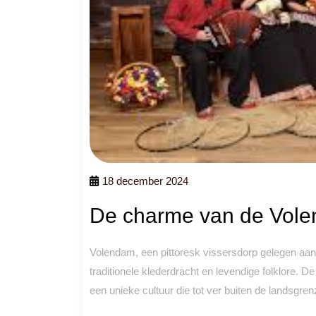
18 december 2024
De charme van de Vole
Volendam, een pittoresk vissersdorp gelegen aan 
traditionele klederdracht en levendige folklore. D
een unieke cultuur die tot ver buiten de landsgre