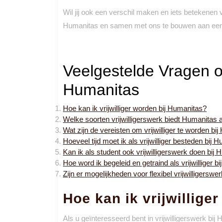
Wil jij ook een verschil maken en iets betekenen
Humanitas en samen met ons te bouwen aan een 
Veelgestelde Vragen ov
Humanitas
Hoe kan ik vrijwilliger worden bij Humanitas?
Welke soorten vrijwilligerswerk biedt Humanitas 
Wat zijn de vereisten om vrijwilliger te worden bi
Hoeveel tijd moet ik als vrijwilliger besteden bij 
Kan ik als student ook vrijwilligerswerk doen bij
Hoe word ik begeleid en getraind als vrijwilliger 
Zijn er mogelijkheden voor flexibel vrijwilligerswe
Hoe kan ik vrijwillige
Als u geïnteresseerd bent in vrijwilligerswerk bij