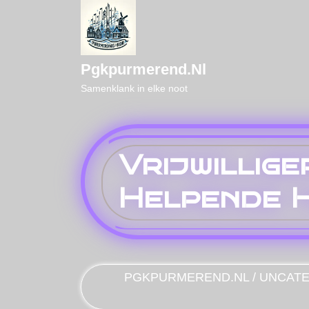
Naar
de
inhoud
gaan
Pgkpurmerend.nl
Samenklank in elke noot
Vrijwillig
Helpende H
PGKPURMEREND.NL
/
UNCATE