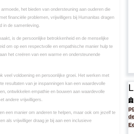
n armoede, het bieden van ondersteuning aan ouderen die
t financiële problemen, vrijwilligers bij Humanitas dragen
id in de samenleving.
maakt, is de persoonlijke betrokkenheid en de menselijke
eleid om op een respectvolle en empathische manier hulp te
ij aan het creëren van een warme en ondersteunende
ok veel voldoening en persoonlijke groei. Het werken met
te resultaten van je inspanningen kan een waardevolle
L
gheden, ontwikkelen empathie en bouwen aan waardevolle
t andere vrijwilligers.
p
lleen een manier om anderen te helpen, maar ook om jezelf te
de
en als vrijwilliger draag je bij aan een inclusieve
Ee
.