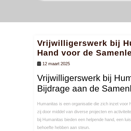
Vrijwilligerswerk bij
Hand voor de Samenl
12 maart 2025
Vrijwilligerswerk bij H
Bijdrage aan de Samen
Humanitas is een organisatie die zich inzet voor 
zij door middel van diverse projecten en activiteiten
bij Humanitas bieden een helpende hand, een lui
behoefte hebben aan steun.