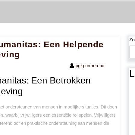
Zo
 Humanitas: Een Helpende
eving
pgkpurmerend
L
umanitas: Een Betrokken
leving
het ondersteunen van mensen in moeilijke situaties. Dit doen
, waarbij vrijwilligers een essentiële rol spelen. Vrijwilligers
sterend oor en praktische ondersteuning aan mensen die