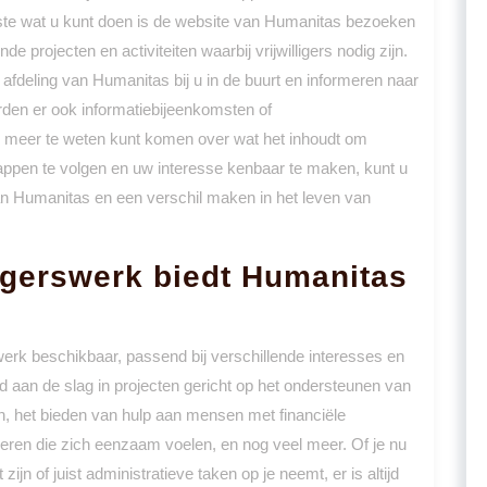
erste wat u kunt doen is de website van Humanitas bezoeken
e projecten en activiteiten waarbij vrijwilligers nodig zijn.
fdeling van Humanitas bij u in de buurt en informeren naar
rden er ook informatiebijeenkomsten of
meer te weten kunt komen over wat het inhoudt om
stappen te volgen en uw interesse kenbaar te maken, kunt u
an Humanitas en een verschil maken in het leven van
ligerswerk biedt Humanitas
swerk beschikbaar, passend bij verschillende interesses en
eld aan de slag in projecten gericht op het ondersteunen van
n, het bieden van hulp aan mensen met financiële
ren die zich eenzaam voelen, en nog veel meer. Of je nu
zijn of juist administratieve taken op je neemt, er is altijd