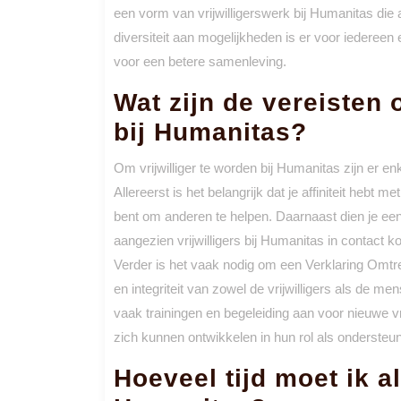
een vorm van vrijwilligerswerk bij Humanitas die 
diversiteit aan mogelijkheden is er voor iedereen 
voor een betere samenleving.
Wat zijn de vereisten 
bij Humanitas?
Om vrijwilliger te worden bij Humanitas zijn er 
Allereerst is het belangrijk dat je affiniteit hebt
bent om anderen te helpen. Daarnaast dien je ee
aangezien vrijwilligers bij Humanitas in contac
Verder is het vaak nodig om een Verklaring Omtr
en integriteit van zowel de vrijwilligers als de me
vaak trainingen en begeleiding aan voor nieuwe vri
zich kunnen ontwikkelen in hun rol als ondersteun
Hoeveel tijd moet ik al