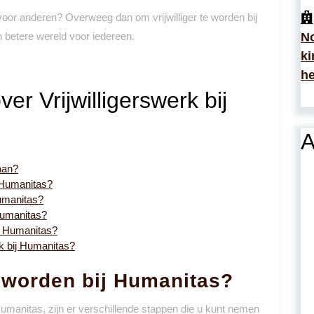
 voor anderen? Overweeg dan om vrijwilliger te worden bij
betere wereld voor iedereen.
No
ki
he
er Vrijwilligerswerk bij
A
aan?
j Humanitas?
Humanitas?
 Humanitas?
bij Humanitas?
rk bij Humanitas?
r worden bij Humanitas?
 Humanitas, zijn er verschillende stappen die u kunt nemen