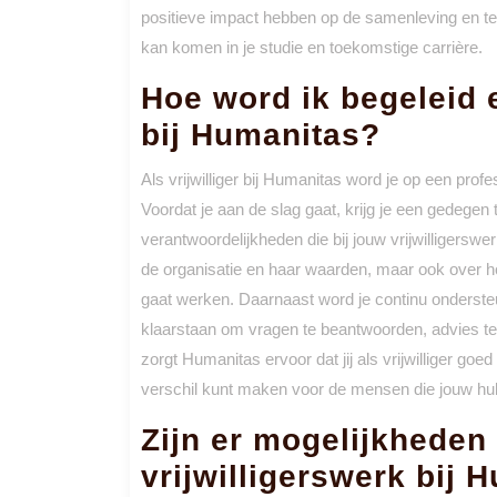
positieve impact hebben op de samenleving en teg
kan komen in je studie en toekomstige carrière.
Hoe word ik begeleid e
bij Humanitas?
Als vrijwilliger bij Humanitas word je op een prof
Voordat je aan de slag gaat, krijg je een gedegen 
verantwoordelijkheden die bij jouw vrijwilligerswer
de organisatie en haar waarden, maar ook over 
gaat werken. Daarnaast word je continu ondersteun
klaarstaan om vragen te beantwoorden, advies t
zorgt Humanitas ervoor dat jij als vrijwilliger go
verschil kunt maken voor de mensen die jouw hu
Zijn er mogelijkheden 
vrijwilligerswerk bij 