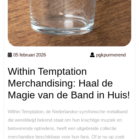
05 februari 2026
pgkpurmerend
Within Temptation
Merchandising: Haal de
Magie van de Band in Huis!
Within Temptation, de Nederlandse symfonische metalband
die wereldwijd bekend staat om hun krachtige muziek en
betoverende optredens, heeft een uitgebreide collectie
merchandise beschikbaar voor hun fans. Of je nu op zoek