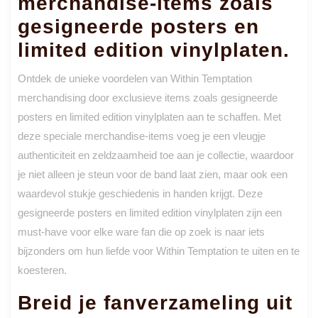
merchandise-items zoals
gesigneerde posters en
limited edition vinylplaten.
Ontdek de unieke voordelen van Within Temptation
merchandising door exclusieve items zoals gesigneerde
posters en limited edition vinylplaten aan te schaffen. Met
deze speciale merchandise-items voeg je een vleugje
authenticiteit en zeldzaamheid toe aan je collectie, waardoor
je niet alleen je steun voor de band laat zien, maar ook een
waardevol stukje geschiedenis in handen krijgt. Deze
gesigneerde posters en limited edition vinylplaten zijn een
must-have voor elke ware fan die op zoek is naar iets
bijzonders om hun liefde voor Within Temptation te uiten en te
koesteren.
Breid je fanverzameling uit