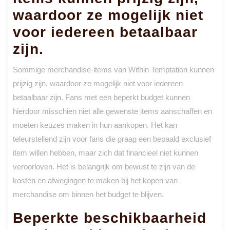
waardoor ze mogelijk niet
voor iedereen betaalbaar
zijn.
Sommige merchandise-items van Within Temptation kunnen
prijzig zijn, waardoor ze mogelijk niet voor iedereen
betaalbaar zijn. Fans met een beperkt budget kunnen
hierdoor misschien niet alle gewenste items aanschaffen en
moeten keuzes maken in hun aankopen. Het kan
teleurstellend zijn voor fans die graag een bepaald exclusief
item willen hebben, maar zich dat financieel niet kunnen
veroorloven. Het is belangrijk om bewust te zijn van de
kosten en afwegingen te maken bij het kopen van
merchandise om binnen het budget te blijven.
Beperkte beschikbaarheid