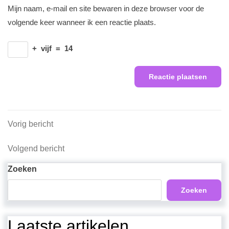
Mijn naam, e-mail en site bewaren in deze browser voor de
volgende keer wanneer ik een reactie plaats.
+
vijf
=
14
Berichtnavigatie
Vorig
Vorig bericht
bericht
Volgend
Volgend bericht
bericht
Zoeken
Zoeken
Laatste artikelen