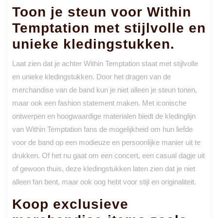
Toon je steun voor Within
Temptation met stijlvolle en
unieke kledingstukken.
Laat zien dat je achter Within Temptation staat met stijlvolle
en unieke kledingstukken. Door het dragen van de
merchandise van de band kun je niet alleen je steun tonen,
maar ook een fashion statement maken. Met iconische
ontwerpen en hoogwaardige materialen biedt de kledinglijn
van Within Temptation fans de mogelijkheid om hun liefde
voor de band op een modieuze en persoonlijke manier uit te
drukken. Of het nu gaat om een concert, een casual dagje uit
of gewoon thuis, deze kledingstukken laten zien dat je niet
alleen fan bent, maar ook oog hebt voor stijl en originaliteit.
Koop exclusieve