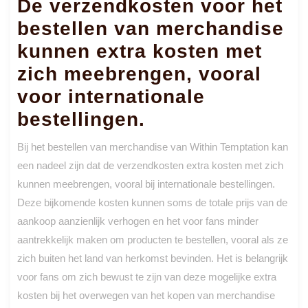
De verzendkosten voor het
bestellen van merchandise
kunnen extra kosten met
zich meebrengen, vooral
voor internationale
bestellingen.
Bij het bestellen van merchandise van Within Temptation kan
een nadeel zijn dat de verzendkosten extra kosten met zich
kunnen meebrengen, vooral bij internationale bestellingen.
Deze bijkomende kosten kunnen soms de totale prijs van de
aankoop aanzienlijk verhogen en het voor fans minder
aantrekkelijk maken om producten te bestellen, vooral als ze
zich buiten het land van herkomst bevinden. Het is belangrijk
voor fans om zich bewust te zijn van deze mogelijke extra
kosten bij het overwegen van het kopen van merchandise