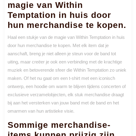
magie van Within
Temptation in huis door
hun merchandise te kopen.
Haal een stukje van de magie van Within Temptation in huis
door hun merchandise te kopen. Met elk item dat je
aanschaft, breng je niet alleen je steun voor de band tot
uiting, maar creëer je ook een verbinding met de krachtige
muziek en betoverende sfeer die Within Temptation zo uniek
maken. Of het nu gaat om een t-shirt met een iconisch
ontwerp, een hoodie om warm te blijven tijdens concerten of
exclusieve verzamelobjecten, elk stuk merchandise draagt
bij aan het versterken van jouw band met de band en het
omarmen van hun artistieke visie.
Sommige merchandise-
items kunnen prijzig zijn,