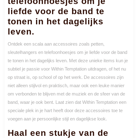
telefoonhoesjes om je
liefde voor de band te
tonen in het dagelijks
leven.
Ontdek een scala aan accessoires zoals petten,
sleutelhangers en telefoonhoesjes om je liefde voor de band
te tonen in het dagelijks leven. Met deze unieke items kun je
subtiel je passie voor Within Temptation uitdragen, of het nu
op straat is, op school of op het werk. De accessoires zijn
niet alleen stijlvol en praktisch, maar ook een leuke manier
om verbonden te blijven met de muziek en de sfeer van de
band, waar je ook bent. Laat zien dat Within Temptation een
speciale plek in je hart heeft door deze accessoires toe te
voegen aan je persoonlijke stijl en dagelijkse look.
Haal een stukje van de