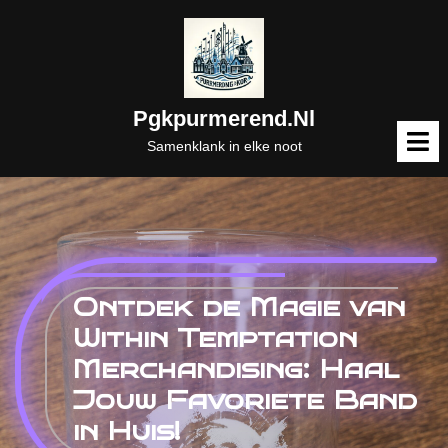
Naar
de
inhoud
gaan
Pgkpurmerend.nl
M
o
Samenklank in elke noot
Ontdek de Magie van
Within Temptation
Merchandising: Haal
Jouw Favoriete Band
in Huis!