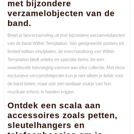
met bijzondere
verzamelobjecten van de
band.
Breid je fanverzameling uit met bijzondere verzamelobjecten
van de band Within Temptation. Van gesigneerde posters tot
limited edition vinylplaten, de merchandising van Within
Temptation biedt unieke en speciale items die een
waardevolle toevoeging vormen aan elke collectie. Met deze
exclusieve verzamelobjecten kun je niet alleen je liefde voor
de band tonen, maar ook een tastbaar stukje van hun
muzikale erfenis in handen krijgen.
Ontdek een scala aan
accessoires zoals petten,
sleutelhangers en