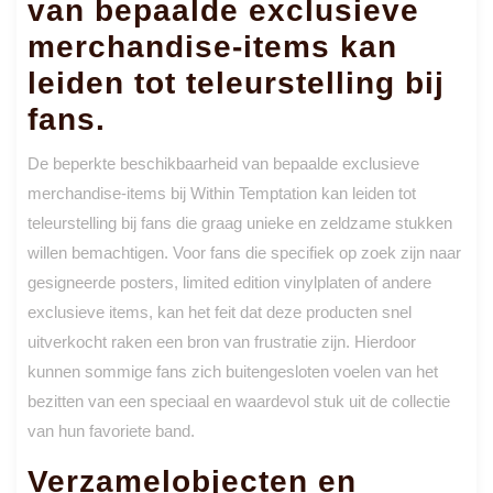
van bepaalde exclusieve
merchandise-items kan
leiden tot teleurstelling bij
fans.
De beperkte beschikbaarheid van bepaalde exclusieve
merchandise-items bij Within Temptation kan leiden tot
teleurstelling bij fans die graag unieke en zeldzame stukken
willen bemachtigen. Voor fans die specifiek op zoek zijn naar
gesigneerde posters, limited edition vinylplaten of andere
exclusieve items, kan het feit dat deze producten snel
uitverkocht raken een bron van frustratie zijn. Hierdoor
kunnen sommige fans zich buitengesloten voelen van het
bezitten van een speciaal en waardevol stuk uit de collectie
van hun favoriete band.
Verzamelobjecten en