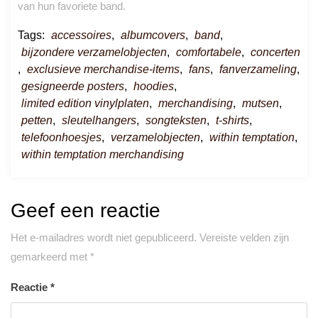
van hun favoriete band.
Tags:
accessoires
,
albumcovers
,
band
,
bijzondere verzamelobjecten
,
comfortabele
,
concerten
,
exclusieve merchandise-items
,
fans
,
fanverzameling
,
gesigneerde posters
,
hoodies
,
limited edition vinylplaten
,
merchandising
,
mutsen
,
petten
,
sleutelhangers
,
songteksten
,
t-shirts
,
telefoonhoesjes
,
verzamelobjecten
,
within temptation
,
within temptation merchandising
Geef een reactie
Het e-mailadres wordt niet gepubliceerd.
Vereiste velden zijn
gemarkeerd met
*
Reactie
*