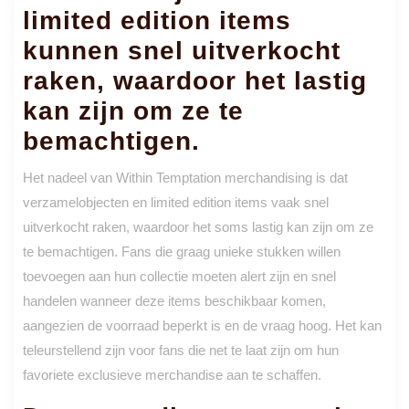
limited edition items
kunnen snel uitverkocht
raken, waardoor het lastig
kan zijn om ze te
bemachtigen.
Het nadeel van Within Temptation merchandising is dat
verzamelobjecten en limited edition items vaak snel
uitverkocht raken, waardoor het soms lastig kan zijn om ze
te bemachtigen. Fans die graag unieke stukken willen
toevoegen aan hun collectie moeten alert zijn en snel
handelen wanneer deze items beschikbaar komen,
aangezien de voorraad beperkt is en de vraag hoog. Het kan
teleurstellend zijn voor fans die net te laat zijn om hun
favoriete exclusieve merchandise aan te schaffen.