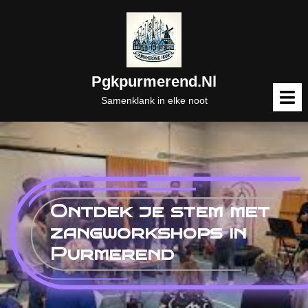
Naar
de
inhoud
gaan
Pgkpurmerend.nl
M
o
Samenklank in elke noot
Ontdek je stem met
zangworkshops in
Purmerend