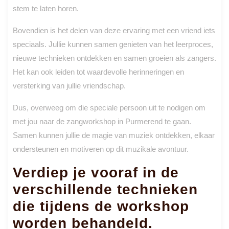
stem te laten horen.
Bovendien is het delen van deze ervaring met een vriend iets
speciaals. Jullie kunnen samen genieten van het leerproces,
nieuwe technieken ontdekken en samen groeien als zangers.
Het kan ook leiden tot waardevolle herinneringen en
versterking van jullie vriendschap.
Dus, overweeg om die speciale persoon uit te nodigen om
met jou naar de zangworkshop in Purmerend te gaan.
Samen kunnen jullie de magie van muziek ontdekken, elkaar
ondersteunen en motiveren op dit muzikale avontuur.
Verdiep je vooraf in de
verschillende technieken
die tijdens de workshop
worden behandeld.