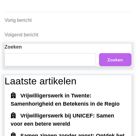
Berichtnavigatie
Vorig
Vorig bericht
bericht
Volgend
Volgend bericht
bericht
Zoeken
Zoeken
Laatste artikelen
Vrijwilligerswerk in Twente:
Samenhorigheid en Betekenis in de Regio
Vrijwilligerswerk bij UNICEF: Samen
voor een betere wereld
Samen zingen zonder angst: Ontdek het