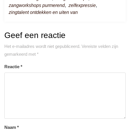
zangworkshops purmerend
,
zelfexpressie
,
zingtalent ontdekken en uiten van
Geef een reactie
Het e-mailadres wordt niet gepubliceerd.
Vereiste velden zijn
gemarkeerd met
*
Reactie
*
Naam
*