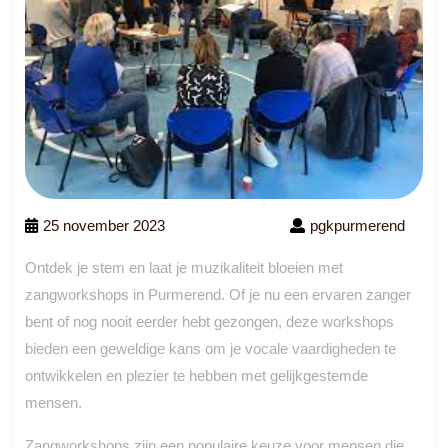
25 november 2023
pgkpurmerend
Ontdek je stem en laat je muzikaliteit bloeien met
zangworkshops in Purmerend. Of je nu een ervaren zanger
bent of nog nooit eerder hebt gezongen, deze workshops
bieden een geweldige kans om je vocale vaardigheden te
ontwikkelen en plezier te hebben met gelijkgestemde
mensen.
Zangworkshops zijn een populaire keuze voor mensen die