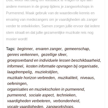
andere mensen in de groep tijdens je zangworkshops in
Purmerend. Maak gebruik van de waardevolle kennis en
ervaring van medezangers om je vaardigheden als zanger
verder te ontwikkelen. Samen zorgen jullie ervoor dat iedere
stem straalt en dat jullie gezamenlijke muzikale reis nog
mooier wordt!
Tags:
beginner
,
ervaren zanger
,
gemeenschap
,
genres verkennen
,
gezellige sfeer
,
groepsverband en individuele lessen beschikbaarheid
,
informeel
,
kosten informatie opvragen bij organisatie
,
laagdrempelig
,
muziekstijlen
,
muzikale horizon verbreden
,
muzikaliteit
,
niveaus
,
oefeningen
,
organisaties en muziekscholen in purmerend
,
purmerend
,
sociale aspect
,
technieken
,
vaardigheden verbeteren
,
verbondenheid
,
vocale vaardigheden
,
zangworkshops
,