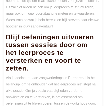
neem dan de tijd om realistische doelen voor jezelf te stellen.
Dit zal niet alleen helpen om je leerproces te structureren,
maar ook om jouw vooruitgang te meten en te waarderen.
Wees trots op wat je hebt bereikt en blijf streven naar nieuwe
hoogten in jouw zangavontuur!
Blijf oefeningen uitvoeren
tussen sessies door om
het leerproces te
versterken en voort te
zetten.
Als je deelneemt aan zangworkshops in Purmerend, is het
belangrijk om te onthouden dat het leerproces niet stopt na
elke sessie. Om je vocale vaardigheden verder te
ontwikkelen en te versterken, is het essentieel om
oefeningen uit te blijven voeren tussen de workshops door.