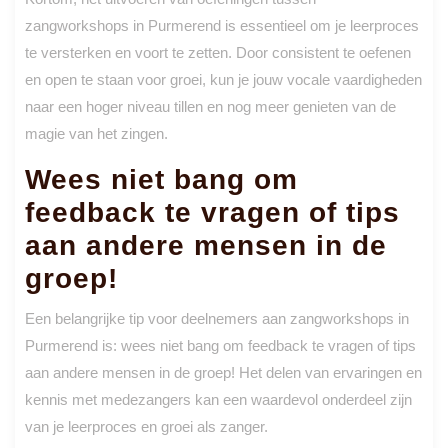
zangworkshops in Purmerend is essentieel om je leerproces
te versterken en voort te zetten. Door consistent te oefenen
en open te staan voor groei, kun je jouw vocale vaardigheden
naar een hoger niveau tillen en nog meer genieten van de
magie van het zingen.
Wees niet bang om
feedback te vragen of tips
aan andere mensen in de
groep!
Een belangrijke tip voor deelnemers aan zangworkshops in
Purmerend is: wees niet bang om feedback te vragen of tips
aan andere mensen in de groep! Het delen van ervaringen en
kennis met medezangers kan een waardevol onderdeel zijn
van je leerproces en groei als zanger.