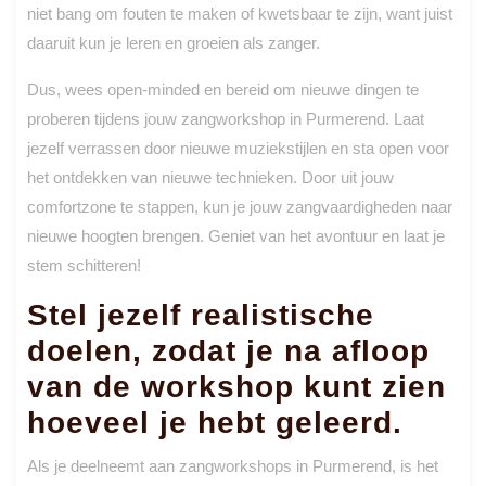
niet bang om fouten te maken of kwetsbaar te zijn, want juist
daaruit kun je leren en groeien als zanger.
Dus, wees open-minded en bereid om nieuwe dingen te
proberen tijdens jouw zangworkshop in Purmerend. Laat
jezelf verrassen door nieuwe muziekstijlen en sta open voor
het ontdekken van nieuwe technieken. Door uit jouw
comfortzone te stappen, kun je jouw zangvaardigheden naar
nieuwe hoogten brengen. Geniet van het avontuur en laat je
stem schitteren!
Stel jezelf realistische
doelen, zodat je na afloop
van de workshop kunt zien
hoeveel je hebt geleerd.
Als je deelneemt aan zangworkshops in Purmerend, is het