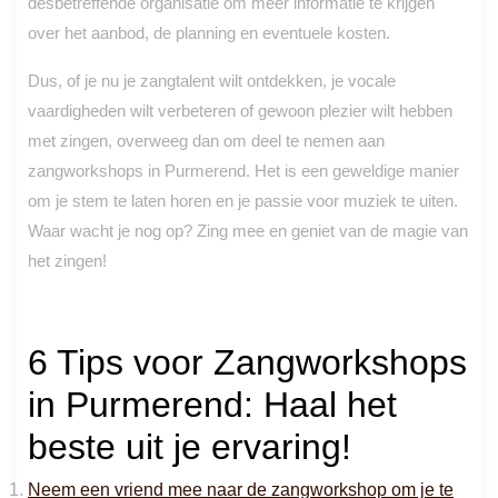
desbetreffende organisatie om meer informatie te krijgen
over het aanbod, de planning en eventuele kosten.
Dus, of je nu je zangtalent wilt ontdekken, je vocale
vaardigheden wilt verbeteren of gewoon plezier wilt hebben
met zingen, overweeg dan om deel te nemen aan
zangworkshops in Purmerend. Het is een geweldige manier
om je stem te laten horen en je passie voor muziek te uiten.
Waar wacht je nog op? Zing mee en geniet van de magie van
het zingen!
6 Tips voor Zangworkshops
in Purmerend: Haal het
beste uit je ervaring!
Neem een ​​vriend mee naar de zangworkshop om je te