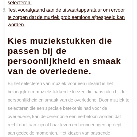
selecteren.
Test voorafgaand aan de uitvaartapparatuur om ervoor
te zorgen dat de muziek probleemloos afgespeeld kan
worden.
Kies muziekstukken die
passen bij de
persoonlijkheid en smaak
van de overledene.
Bij het selecteren van muziek voor een uitvaart is het
belangrijk om muziekstukken te kiezen die aansluiten bij de
persoonlijkheid en smaak van de overledene. Door muziek te
selecteren die een speciale betekenis had voor de
overledene, kan de ceremonie een eerbetoon worden dat
recht doet aan zijn of haar leven en herinneringen oproept
aan gedeelde momenten. Het kiezen van passende