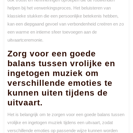
helpen bij het verwerkingsproces. Het beluisteren van
klassieke stukken die een persoonlijke betekenis hebben,
kan een diepgaand gevoel van verbondenheid creëren en zo
een warme en intieme sfeer toevoegen aan de
uitvaartceremonie.
Zorg voor een goede
balans tussen vrolijke en
ingetogen muziek om
verschillende emoties te
kunnen uiten tijdens de
uitvaart.
Het is belangrijk om te zorgen voor een goede balans tussen
vrolijke en ingetogen muziek tijdens een uitvaart, zodat
verschillende emoties op passende wijze kunnen worden