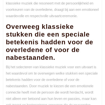
klassieke muziek die resoneert met de persoonlijkheid en
voorkeuren van de overledene, draagt bij aan een emotioneel
waardevolle en respectvolle uitvaartceremonie.
Overweeg klassieke
stukken die een speciale
betekenis hadden voor de
overledene of voor de
nabestaanden.
Bij het selecteren van klassieke muziek voor een uitvaart is
het waardevol om te overwegen welke stukken een speciale
betekenis hadden voor de overledene of voor de
nabestaanden. Door muziek te kiezen die een emotionele
connectie heeft met de persoon die wordt herdacht, wordt
niet alleen eer betoond aan hun leven en passies, maar kan
ook troost en herinneringen oproepen die de rouwenden