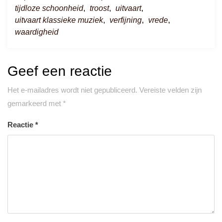
tijdloze schoonheid
,
troost
,
uitvaart
,
uitvaart klassieke muziek
,
verfijning
,
vrede
,
waardigheid
Geef een reactie
Het e-mailadres wordt niet gepubliceerd.
Vereiste velden zijn
gemarkeerd met
*
Reactie
*