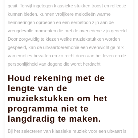
geuit. Terwijl ingetogen klassieke stukken troost en reflectie
kunnen bieden, kunnen vrolijkere melodieën warme
herinneringen oproepen en een eerbetoon zijn aan de
vreugdevolle momenten die met de overledene zijn gedeeld.
Door zorgvuldig te kiezen welke muziekstukken worden
gespeeld, kan de uitvaartceremonie een evenwichtige mix
van emoties bevatten en zo recht doen aan het leven en de
persoonlijkheid van degene die wordt herdacht.
Houd rekening met de
lengte van de
muziekstukken om het
programma niet te
langdradig te maken.
Bij het selecteren van klassieke muziek voor een uitvaart is