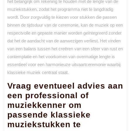
het belangrijk om rekening te houden met de lengte van de
muziekstukken, zodat het programma niet te langdradig
wordt. Door zorgvuldig te kiezen voor stukken die passen
binnen de tijdsduur van de ceremonie, kan de muziek op een
respectvolle en gepaste manier worden geïntegreerd zonder
dat het de aandacht van de aanwezigen verliest. Het vinden
van een balans tussen het creëren van een sfeer van rust en
contemplatie en het voorkomen van overmatige lengte is
essentieel voor een harmonieuze uitvaartceremonie waarbij
klassieke muziek centraal staat.
Vraag eventueel advies aan
een professional of
muziekkenner om
passende klassieke
muziekstukken te