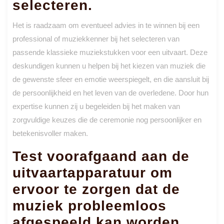
selecteren.
Het is raadzaam om eventueel advies in te winnen bij een
professional of muziekkenner bij het selecteren van
passende klassieke muziekstukken voor een uitvaart. Deze
deskundigen kunnen u helpen bij het kiezen van muziek die
de gewenste sfeer en emotie weerspiegelt, en die aansluit bij
de persoonlijkheid en het leven van de overledene. Door hun
expertise kunnen zij u begeleiden bij het maken van
zorgvuldige keuzes die de ceremonie nog persoonlijker en
betekenisvoller maken.
Test voorafgaand aan de
uitvaartapparatuur om
ervoor te zorgen dat de
muziek probleemloos
afgespeeld kan worden.