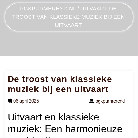
PGKPURMEREND.NL
/
UITVAART
DE
TROOST VAN KLASSIEKE MUZIEK BIJ EEN
UITVAART
De troost van klassieke
muziek bij een uitvaart
06 april 2025
pgkpurmerend
Uitvaart en klassieke
muziek: Een harmonieuze