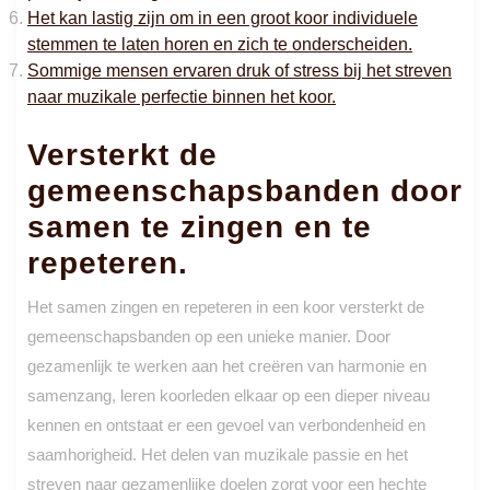
Het kan lastig zijn om in een groot koor individuele
stemmen te laten horen en zich te onderscheiden.
Sommige mensen ervaren druk of stress bij het streven
naar muzikale perfectie binnen het koor.
Versterkt de
gemeenschapsbanden door
samen te zingen en te
repeteren.
Het samen zingen en repeteren in een koor versterkt de
gemeenschapsbanden op een unieke manier. Door
gezamenlijk te werken aan het creëren van harmonie en
samenzang, leren koorleden elkaar op een dieper niveau
kennen en ontstaat er een gevoel van verbondenheid en
saamhorigheid. Het delen van muzikale passie en het
streven naar gezamenlijke doelen zorgt voor een hechte