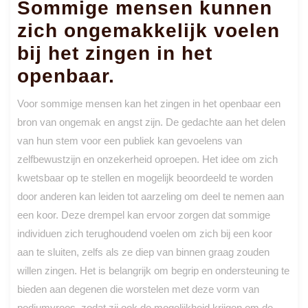
Sommige mensen kunnen
zich ongemakkelijk voelen
bij het zingen in het
openbaar.
Voor sommige mensen kan het zingen in het openbaar een
bron van ongemak en angst zijn. De gedachte aan het delen
van hun stem voor een publiek kan gevoelens van
zelfbewustzijn en onzekerheid oproepen. Het idee om zich
kwetsbaar op te stellen en mogelijk beoordeeld te worden
door anderen kan leiden tot aarzeling om deel te nemen aan
een koor. Deze drempel kan ervoor zorgen dat sommige
individuen zich terughoudend voelen om zich bij een koor
aan te sluiten, zelfs als ze diep van binnen graag zouden
willen zingen. Het is belangrijk om begrip en ondersteuning te
bieden aan degenen die worstelen met deze vorm van
podiumvrees, zodat zij ook de mogelijkheid krijgen om de