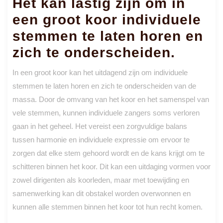
Het kan lastig zijn om in
een groot koor individuele
stemmen te laten horen en
zich te onderscheiden.
In een groot koor kan het uitdagend zijn om individuele
stemmen te laten horen en zich te onderscheiden van de
massa. Door de omvang van het koor en het samenspel van
vele stemmen, kunnen individuele zangers soms verloren
gaan in het geheel. Het vereist een zorgvuldige balans
tussen harmonie en individuele expressie om ervoor te
zorgen dat elke stem gehoord wordt en de kans krijgt om te
schitteren binnen het koor. Dit kan een uitdaging vormen voor
zowel dirigenten als koorleden, maar met toewijding en
samenwerking kan dit obstakel worden overwonnen en
kunnen alle stemmen binnen het koor tot hun recht komen.