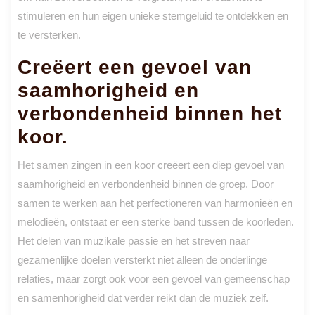
stimuleren en hun eigen unieke stemgeluid te ontdekken en
te versterken.
Creëert een gevoel van
saamhorigheid en
verbondenheid binnen het
koor.
Het samen zingen in een koor creëert een diep gevoel van
saamhorigheid en verbondenheid binnen de groep. Door
samen te werken aan het perfectioneren van harmonieën en
melodieën, ontstaat er een sterke band tussen de koorleden.
Het delen van muzikale passie en het streven naar
gezamenlijke doelen versterkt niet alleen de onderlinge
relaties, maar zorgt ook voor een gevoel van gemeenschap
en samenhorigheid dat verder reikt dan de muziek zelf.