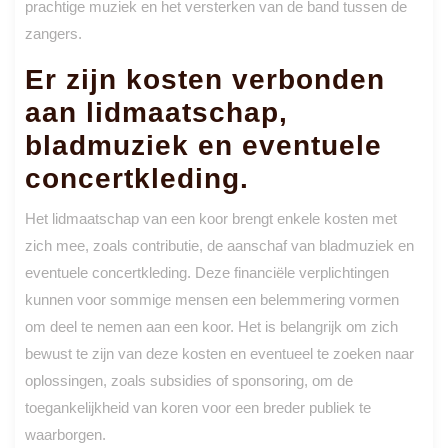
prachtige muziek en het versterken van de band tussen de
zangers.
Er zijn kosten verbonden
aan lidmaatschap,
bladmuziek en eventuele
concertkleding.
Het lidmaatschap van een koor brengt enkele kosten met
zich mee, zoals contributie, de aanschaf van bladmuziek en
eventuele concertkleding. Deze financiële verplichtingen
kunnen voor sommige mensen een belemmering vormen
om deel te nemen aan een koor. Het is belangrijk om zich
bewust te zijn van deze kosten en eventueel te zoeken naar
oplossingen, zoals subsidies of sponsoring, om de
toegankelijkheid van koren voor een breder publiek te
waarborgen.