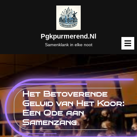
Naar
de
inhoud
gaan
Pgkpurmerend.nl
M
o
Samenklank in elke noot
Het Betoverende
Geluid van Het Koor:
Een Ode aan
Samenzang