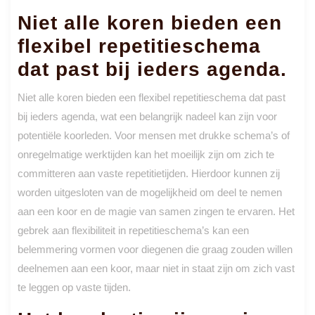
Niet alle koren bieden een
flexibel repetitieschema
dat past bij ieders agenda.
Niet alle koren bieden een flexibel repetitieschema dat past
bij ieders agenda, wat een belangrijk nadeel kan zijn voor
potentiële koorleden. Voor mensen met drukke schema’s of
onregelmatige werktijden kan het moeilijk zijn om zich te
committeren aan vaste repetitietijden. Hierdoor kunnen zij
worden uitgesloten van de mogelijkheid om deel te nemen
aan een koor en de magie van samen zingen te ervaren. Het
gebrek aan flexibiliteit in repetitieschema’s kan een
belemmering vormen voor diegenen die graag zouden willen
deelnemen aan een koor, maar niet in staat zijn om zich vast
te leggen op vaste tijden.