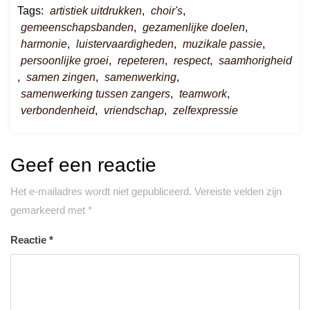
Tags:
artistiek uitdrukken
,
choir's
,
gemeenschapsbanden
,
gezamenlijke doelen
,
harmonie
,
luistervaardigheden
,
muzikale passie
,
persoonlijke groei
,
repeteren
,
respect
,
saamhorigheid
,
samen zingen
,
samenwerking
,
samenwerking tussen zangers
,
teamwork
,
verbondenheid
,
vriendschap
,
zelfexpressie
Geef een reactie
Het e-mailadres wordt niet gepubliceerd.
Vereiste velden zijn
gemarkeerd met
*
Reactie
*