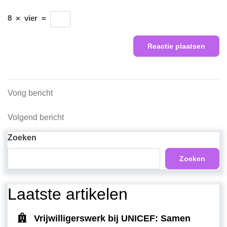
8
×
vier
=
Berichtnavigatie
Vorig
Vorig bericht
bericht
Volgend
Volgend bericht
bericht
Zoeken
Zoeken
Laatste artikelen
Vrijwilligerswerk bij UNICEF: Samen