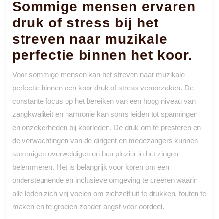
Sommige mensen ervaren
druk of stress bij het
streven naar muzikale
perfectie binnen het koor.
Voor sommige mensen kan het streven naar muzikale
perfectie binnen een koor druk of stress veroorzaken. De
constante focus op het bereiken van een hoog niveau van
zangkwaliteit en harmonie kan soms leiden tot spanningen
en onzekerheden bij koorleden. De druk om te presteren en
de verwachtingen van de dirigent en medezangers kunnen
sommigen overweldigen en hun plezier in het zingen
belemmeren. Het is belangrijk voor koren om een
ondersteunende en inclusieve omgeving te creëren waarin
alle leden zich vrij voelen om zichzelf uit te drukken, fouten te
maken en te groeien zonder angst voor oordeel.