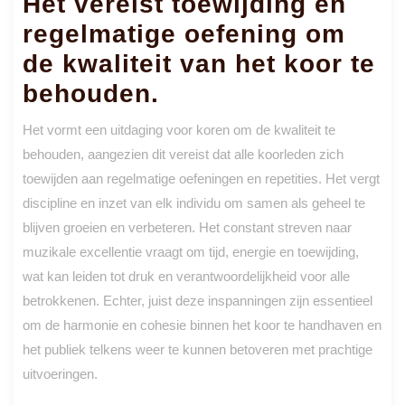
Het vereist toewijding en
regelmatige oefening om
de kwaliteit van het koor te
behouden.
Het vormt een uitdaging voor koren om de kwaliteit te
behouden, aangezien dit vereist dat alle koorleden zich
toewijden aan regelmatige oefeningen en repetities. Het vergt
discipline en inzet van elk individu om samen als geheel te
blijven groeien en verbeteren. Het constant streven naar
muzikale excellentie vraagt om tijd, energie en toewijding,
wat kan leiden tot druk en verantwoordelijkheid voor alle
betrokkenen. Echter, juist deze inspanningen zijn essentieel
om de harmonie en cohesie binnen het koor te handhaven en
het publiek telkens weer te kunnen betoveren met prachtige
uitvoeringen.