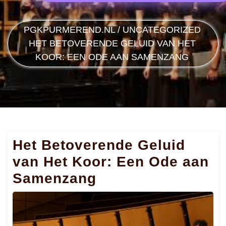
PGKPURMEREND.NL
/
UNCATEGORIZED
HET BETOVERENDE GELUID VAN HET
KOOR: EEN ODE AAN SAMENZANG
Het Betoverende Geluid
van Het Koor: Een Ode aan
Samenzang