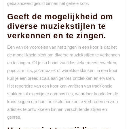
gebalanceerd geluid binnen het gehele koor.
Geeft de mogelijkheid om
diverse muziekstijlen te
verkennen en te zingen.
Een van de voordelen van het zingen in een koor is dat het
de mogelijkheid biedt om diverse muziekstijlen te verkennen
en te zingen. Of je nu houdt van klassieke meesterwerken,
populaire hits, jazzmuziek of wereldse klanken, in een koor
kun je een breed scala aan genres ontdekken en ervaren.
Het repertoire van een koor kan variëren van traditionele
stukken tot eigentijdse composities, waardoor koorleden de
kans krijgen om hun muzikale horizon te verbreden en zich
artistiek te ontwikkelen binnen verschillende stijlen en
genres.