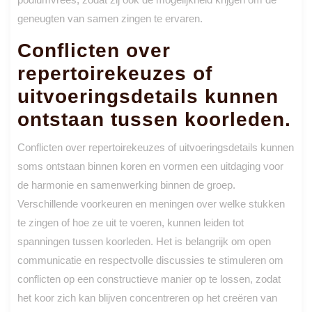
geneugten van samen zingen te ervaren.
Conflicten over
repertoirekeuzes of
uitvoeringsdetails kunnen
ontstaan tussen koorleden.
Conflicten over repertoirekeuzes of uitvoeringsdetails kunnen
soms ontstaan binnen koren en vormen een uitdaging voor
de harmonie en samenwerking binnen de groep.
Verschillende voorkeuren en meningen over welke stukken
te zingen of hoe ze uit te voeren, kunnen leiden tot
spanningen tussen koorleden. Het is belangrijk om open
communicatie en respectvolle discussies te stimuleren om
conflicten op een constructieve manier op te lossen, zodat
het koor zich kan blijven concentreren op het creëren van